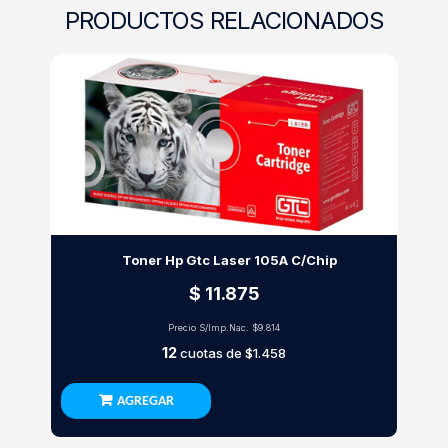
PRODUCTOS RELACIONADOS
Toner Hp Gtc Laser 105A C/Chip
$ 11.875
Precio S/Imp.Nac.
$9.814
12
cuotas de
$1.458
AGREGAR