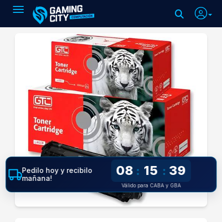
Toggle navigation
08
15
39
:
:
Pedilo hoy y recibilo
mañana!
Válido para CABA y GBA