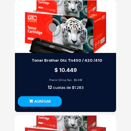
Toner Brother Gtc Tn450 / 420 /410
$ 10.449
Precio S/Imp.Nac.
$8.636
12
cuotas de
$1.283
AGREGAR