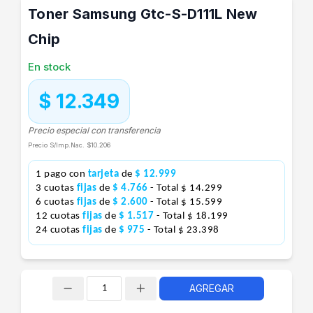
Toner Samsung Gtc-S-D111L New
Chip
En stock
$ 12.349
Precio especial con transferencia
Precio S/Imp.Nac.
$10.206
1 pago con
tarjeta
de
$ 12.999
3 cuotas
fijas
de
$ 4.766
- Total $ 14.299
6 cuotas
fijas
de
$ 2.600
- Total $ 15.599
12 cuotas
fijas
de
$ 1.517
- Total $ 18.199
24 cuotas
fijas
de
$ 975
- Total $ 23.398
AGREGAR
Cantidad