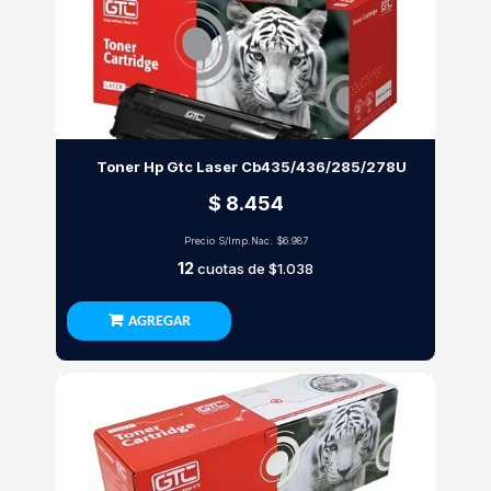
Toner Hp Gtc Laser Cb435/436/285/278U
$ 8.454
Precio S/Imp.Nac.
$6.987
12
cuotas de
$1.038
AGREGAR