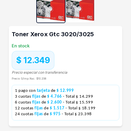
Toner Xerox Gtc 3020/3025
En stock
$ 12.349
Precio especial con transferencia
Precio S/Imp.Nac.
$10.206
1 pago con
tarjeta
de
$ 12.999
3 cuotas
fijas
de
$ 4.766
- Total $ 14.299
6 cuotas
fijas
de
$ 2.600
- Total $ 15.599
12 cuotas
fijas
de
$ 1.517
- Total $ 18.199
24 cuotas
fijas
de
$ 975
- Total $ 23.398