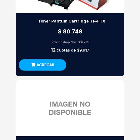
Toner Pantum Cartridge Tl-411X
$ 80.749
Precio S/Imp.Nac.
$66.735
12
cuotas de
$9.917
AGREGAR