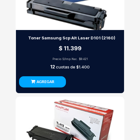
Toner Samsung Scp Alt Laser D101 (2160)
$ 11.399
Precio S/Imp.Nac.
$9.421
12
cuotas de
$1.400
AGREGAR