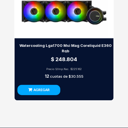
Watercooling Lga1700 Msi Mag Coreliquid E360
Rgb
$ 248.804
Precio S/Imp.Nac.
$225.162
12
cuotas de
$30.555
AGREGAR