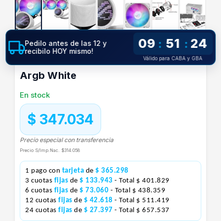
09
51
23
:
:
Pedilo antes de las 12 y
recibilo HOY mismo!
Watercooling Asus Rog Ryuo Iii 240
Válido para CABA y GBA
Argb White
En stock
$ 347.034
Precio especial con transferencia
Precio S/Imp.Nac.
$314.058
1 pago con
tarjeta
de
$ 365.298
3 cuotas
fijas
de
$ 133.943
- Total $ 401.829
6 cuotas
fijas
de
$ 73.060
- Total $ 438.359
12 cuotas
fijas
de
$ 42.618
- Total $ 511.419
24 cuotas
fijas
de
$ 27.397
- Total $ 657.537