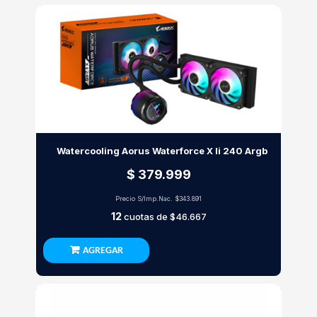
Watercooling Aorus Waterforce X Ii 240 Argb
$ 379.999
Precio S/Imp.Nac.
$343.891
12
cuotas de
$46.667
AGREGAR