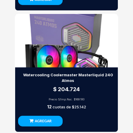
Watercooling Coolermaster Masterliquid 240
Atmos
$ 204.724
Precio S/Imp.Nac.
$169.193
12
cuotas de
$25.142
AGREGAR