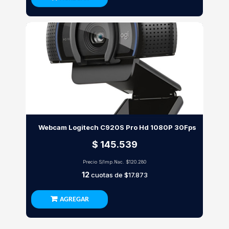
Webcam Logitech C920S Pro Hd 1080P 30Fps
$ 145.539
Precio S/Imp.Nac.
$120.280
12
cuotas de
$17.873
AGREGAR