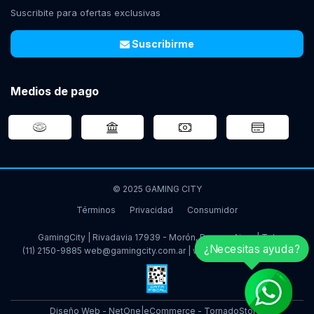
Suscribite para ofertas exclusivas
Suscribirme
Medios de pago
© 2025 GAMING CITY
Términos
Privacidad
Consumidor
GamingCity | Rivadavia 17939 - Morón, Buenos Aires | Tel:
¿Necesitas ayuda?
(11) 2150-9885
web@gamingcity.com.ar
|
www.gamingcity.com.ar
Diseño Web - NetOne
|
eCommerce - TornadoStore
|