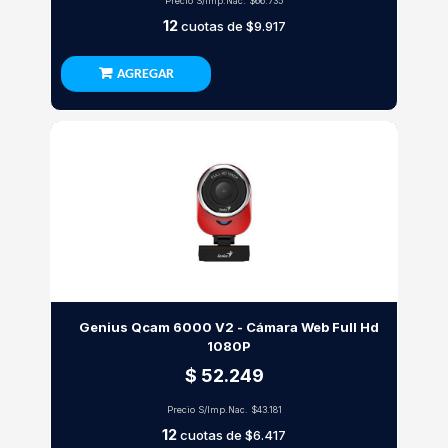
Precio S/Imp.Nac.
$66.735
12
cuotas de
$9.917
AGREGAR
Genius Qcam 6000 V2 - Cámara Web Full Hd
1080P
$ 52.249
Precio S/Imp.Nac.
$43.181
12
cuotas de
$6.417