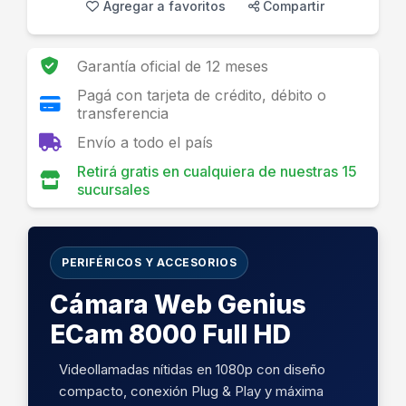
Agregar a favoritos
Compartir
Garantía oficial de 12 meses
Pagá con tarjeta de crédito, débito o
transferencia
Envío a todo el país
Retirá gratis en cualquiera de nuestras 15
sucursales
PERIFÉRICOS Y ACCESORIOS
Cámara Web Genius
ECam 8000 Full HD
Videollamadas nítidas en 1080p con diseño
compacto, conexión Plug & Play y máxima