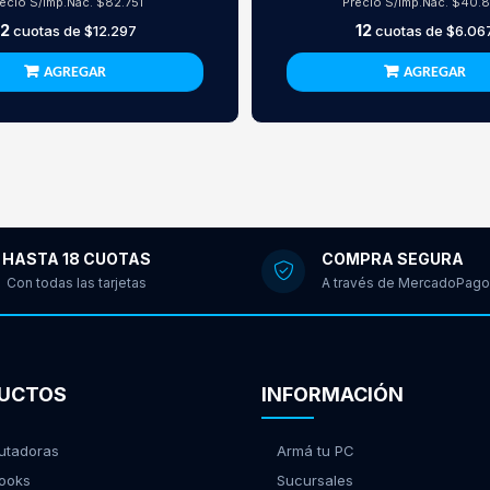
recio S/Imp.Nac.
$82.751
Precio S/Imp.Nac.
$40.
12
12
cuotas de
$12.297
cuotas de
$6.06
AGREGAR
AGREGAR
HASTA 18 CUOTAS
COMPRA SEGURA
Con todas las tarjetas
A través de MercadoPago
UCTOS
INFORMACIÓN
tadoras
Armá tu PC
ooks
Sucursales