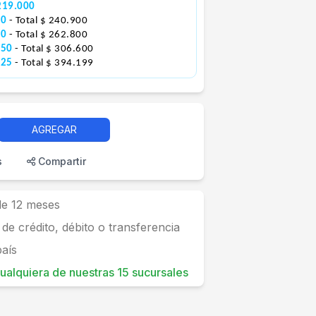
219.000
00
- Total $ 240.900
00
- Total $ 262.800
550
- Total $ 306.600
425
- Total $ 394.199
AGREGAR
s
Compartir
 de 12 meses
 de crédito, débito o transferencia
país
 cualquiera de nuestras 15 sucursales