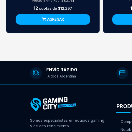
Precio S/Imp.Nac.
$82.751
P
12
cuotas de
$12.297
AGREGAR
ENVÍO RÁPIDO
A toda Argentina
PROD
Somos especialistas en equipos gaming
Compu
y de alto rendimiento.
Noteb