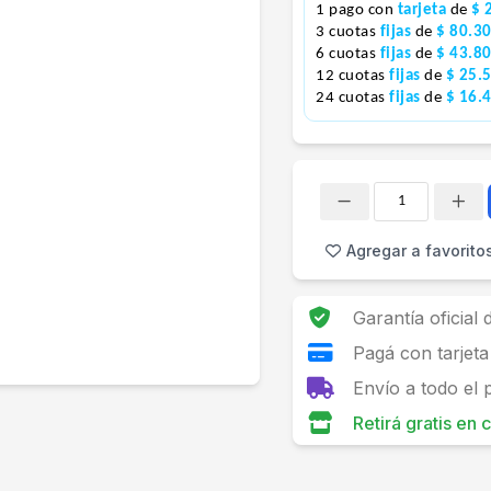
1 pago con
tarjeta
de
$ 
3 cuotas
fijas
de
$ 80.3
6 cuotas
fijas
de
$ 43.8
12 cuotas
fijas
de
$ 25.
24 cuotas
fijas
de
$ 16.
Cantidad
Agregar a favorito
Garantía oficial
Pagá con tarjeta
Envío a todo el 
Retirá gratis en