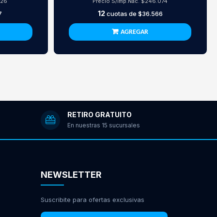
826
Precio S/Imp.Nac.
$246.074
12
7
cuotas de
$36.566
AGREGAR
RETIRO GRATUITO
En nuestras 15 sucursales
NEWSLETTER
Suscribite para ofertas exclusivas