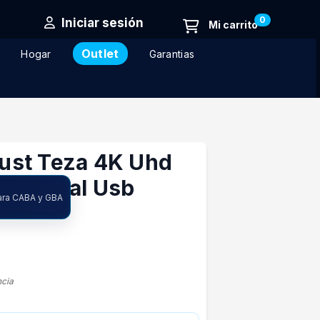
0
Iniciar sesión
Outlet
Hogar
Garantias
ust Teza 4K Uhd
ono Dual Usb
ara CABA y GBA
ncia