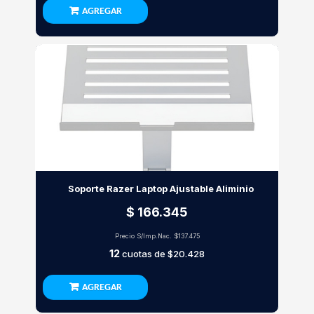
AGREGAR
Soporte Razer Laptop Ajustable Aliminio
$ 166.345
Precio S/Imp.Nac.
$137.475
12
cuotas de
$20.428
AGREGAR