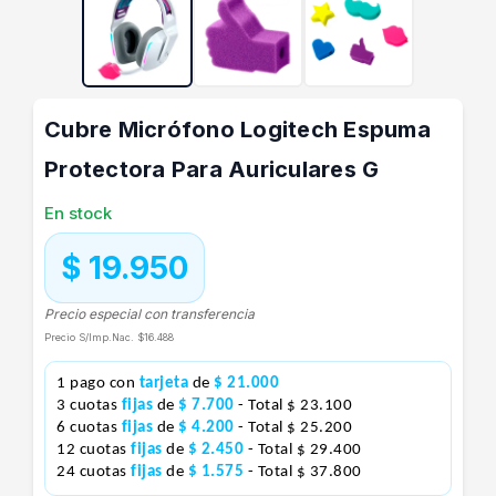
Cubre Micrófono Logitech Espuma
Protectora Para Auriculares G
En stock
$ 19.950
Precio especial con transferencia
Precio S/Imp.Nac.
$16.488
1 pago con
tarjeta
de
$ 21.000
3 cuotas
fijas
de
$ 7.700
- Total $ 23.100
6 cuotas
fijas
de
$ 4.200
- Total $ 25.200
12 cuotas
fijas
de
$ 2.450
- Total $ 29.400
24 cuotas
fijas
de
$ 1.575
- Total $ 37.800