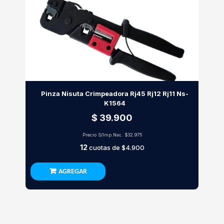
Pinza Nisuta Crimpeadora Rj45 Rj12 Rj11 Ns-
K1564
$ 39.900
Precio S/Imp.Nac.
$32.975
12
cuotas de
$4.900
AGREGAR