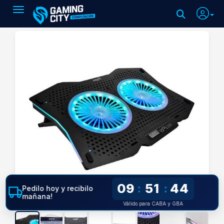
Toggle navigation
09
51
43
:
:
Pedilo hoy y recibilo
mañana!
Válido para CABA y GBA