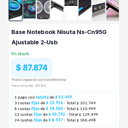
Base Notebook Nisuta Ns-Cn95G
Ajustable 2-Usb
En stock
$ 87.874
Precio especial con transferencia
Precio S/Imp.Nac.
$72.623
1 pago con
tarjeta
de
$ 92.499
3 cuotas
fijas
de
$ 33.916
- Total $ 101.749
6 cuotas
fijas
de
$ 18.500
- Total $ 110.999
12 cuotas
fijas
de
$ 10.792
- Total $ 129.499
24 cuotas
fijas
de
$ 6.937
- Total $ 166.498