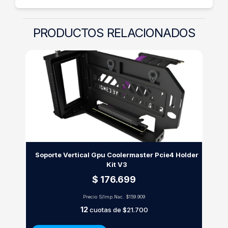
PRODUCTOS RELACIONADOS
Soporte Vertical Gpu Coolermaster Pcie4 Holder
Kit V3
$ 176.699
Precio S/Imp.Nac.
$159.909
12
cuotas de
$21.700