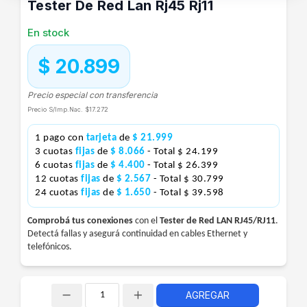
Tester De Red Lan Rj45 Rj11
En stock
$ 20.899
Precio especial con transferencia
Precio S/Imp.Nac.
$17.272
1 pago con
tarjeta
de
$ 21.999
3 cuotas
fijas
de
$ 8.066
- Total $ 24.199
6 cuotas
fijas
de
$ 4.400
- Total $ 26.399
12 cuotas
fijas
de
$ 2.567
- Total $ 30.799
24 cuotas
fijas
de
$ 1.650
- Total $ 39.598
Comprobá tus conexiones
con el
Tester de Red LAN RJ45/RJ11
.
Detectá fallas y asegurá continuidad en cables Ethernet y
telefónicos.
AGREGAR
Cantidad