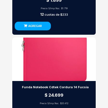
$ 1.899
Precio S/Imp.Nac.
$1.719
12
cuotas de
$233
AGREGAR
Funda Notebook Cdtek Cordura 14 Fucsia
$ 24.699
Precio S/Imp.Nac.
$20.412