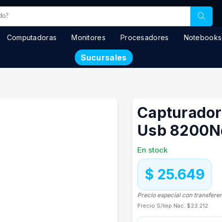
Computadoras
Monitores
Procesadores
Notebooks
Sucursales
Capturador
Usb 8200N
En stock
$ 25.649
Precio especial con transfere
Precio S/Imp.Nac.
$23.212