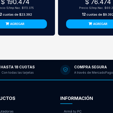
$ 190.474
$ 76.474
ecio S/Imp.Nac.
$172.375
Precio S/Imp.Nac.
$69.
12
12
cuotas de
$23.392
cuotas de
$9.39
AGREGAR
AGREGAR
HASTA 18 CUOTAS
COMPRA SEGURA
Con todas las tarjetas
A través de MercadoPago
UCTOS
INFORMACIÓN
tadoras
Armá tu PC