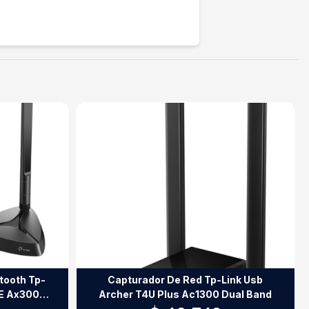
tooth Tp-
Capturador De Red Tp-Link Usb
0E Ax3000
Archer T4U Plus Ac1300 Dual Band