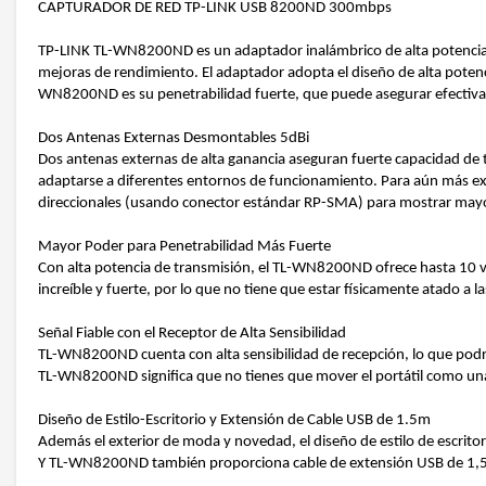
CAPTURADOR DE RED TP-LINK USB 8200ND 300mbps
TP-LINK TL-WN8200ND es un adaptador inalámbrico de alta potencia d
mejoras de rendimiento. El adaptador adopta el diseño de alta potenc
WN8200ND es su penetrabilidad fuerte, que puede asegurar efectivame
Dos Antenas Externas Desmontables 5dBi
Dos antenas externas de alta ganancia aseguran fuerte capacidad de t
adaptarse a diferentes entornos de funcionamiento. Para aún más exi
direccionales (usando conector estándar RP-SMA) para mostrar mayor
Mayor Poder para Penetrabilidad Más Fuerte
Con alta potencia de transmisión, el TL-WN8200ND ofrece hasta 10 v
increíble y fuerte, por lo que no tiene que estar físicamente atado a l
Señal Fiable con el Receptor de Alta Sensibilidad
TL-WN8200ND cuenta con alta sensibilidad de recepción, lo que podría
TL-WN8200ND significa que no tienes que mover el portátil como una v
Diseño de Estilo-Escritorio y Extensión de Cable USB de 1.5m
Además el exterior de moda y novedad, el diseño de estilo de escritori
Y TL-WN8200ND también proporciona cable de extensión USB de 1,5 m, 