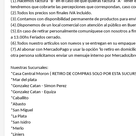
(1).Hacemos factura "B" en el caso de que quieras factura "A" Tene
tendremos que cobrarte las percepciones que correspondan, caso co
(2).Todos los precios son finales IVA incluido.
(3).Contamos con disponibilidad permanente de productos para envio
(4).Disponemos de un local comercial con atención al público en Bu
(5).En caso de retirar personalmente comuníquese con nosotros a fin 
a 13.00hs Feriados cerrado.
(6).Todos nuestro artículos son nuevos y se entregan en su empaque 
(7).Al abonar con MercadoPago y usar la opción 'lo retiro en domicilio
otra persona solicitamos enviar un mensaje interno por MercadoLibre 
Nuestras Sucursales:
*Casa Central Moron ( RETIRO DE COMPRAS SOLO POR ESTA SUCURS
*Mar del plata
*Gonzalez Catan - Simon Perez
*Gonzalez Catan - Equiza
*Caballito
*Abasto
*San Miguel
*La Plata
*San Isidro
*Merlo
*Liniers