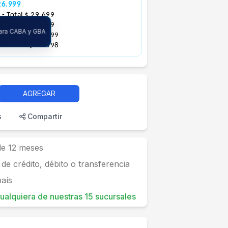
26.999
0
- Total $ 29.699
0
- Total $ 32.399
para CABA y GBA
50
- Total $ 37.799
25
- Total $ 48.598
AGREGAR
s
Compartir
 de 12 meses
 de crédito, débito o transferencia
país
 cualquiera de nuestras 15 sucursales