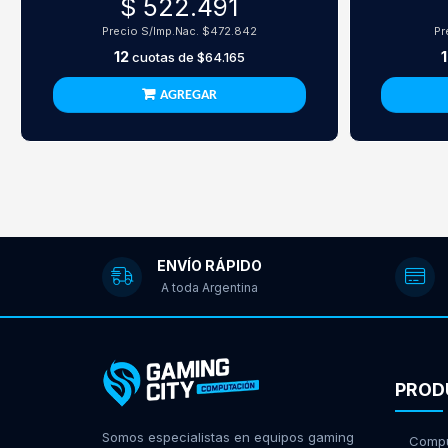
$ 522.491
Precio S/Imp.Nac.
$472.842
Pr
12
cuotas de
$64.165
AGREGAR
ENVÍO RÁPIDO
A toda Argentina
PROD
Somos especialistas en equipos gaming
Compu