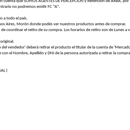
r en cuenta que SOMOS AGENTES DE PERCEPCION y Retención de ARBA, por lo t
ntrario no podremos emitir FC "A".
 a todo el país.
enos Aires, Morón donde podés ver nuestros productos antes de comprar.
de coordinar el retiro de su compra. Los horarios de retiro son de Lunes a
original.
 del vendedor' deberá retirar el producto el titular de la cuenta de 'Merca
con el Nombre, Apellido y DNI de la persona autorizada a retirar la compra
AL )