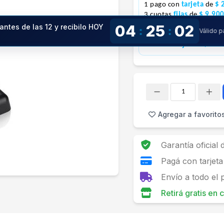
1 pago con
tarjeta
de
$ 
3 cuotas
fijas
de
$ 9.90
6 cuotas
fijas
de
$ 5.40
04
25
01
antes de las 12 y recibilo HOY
:
:
Válido 
12 cuotas
fijas
de
$ 3.1
24 cuotas
fijas
de
$ 2.0
Cantidad
Agregar a favorito
Garantía oficial
Pagá con tarjeta
Envío a todo el 
Retirá gratis en