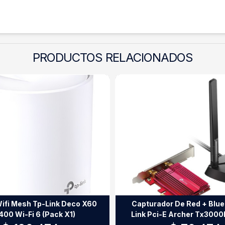
PRODUCTOS RELACIONADOS
ifi Mesh Tp-Link Deco X60
Capturador De Red + Blue
00 Wi-Fi 6 (Pack X1)
Link Pci-E Archer Tx300
Dual Band