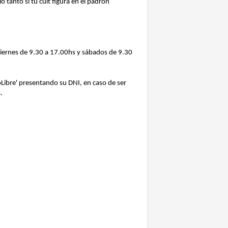
anto si tu cuit figura en el padrón
 viernes de 9.30 a 17.00hs y sábados de 9.30
doLibre' presentando su DNI, en caso de ser
.