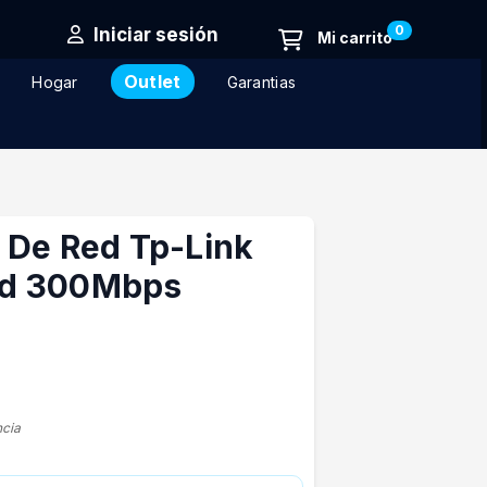
0
Iniciar sesión
Outlet
Hogar
Garantias
 De Red Tp-Link
d 300Mbps
ncia