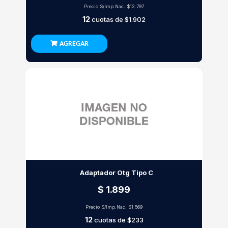
Precio S/Imp.Nac.
$12.797
12
cuotas de
$1.902
AGREGAR
Adaptador Otg Tipo C
$ 1.899
Precio S/Imp.Nac.
$1.569
12
cuotas de
$233