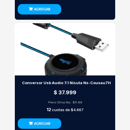
AGREGAR
Conversor Usb Audio 7.1 Nisuta Ns-Cousau7H
$ 37.999
Precio S/Imp.Nac.
$31.404
12
cuotas de
$4.667
AGREGAR