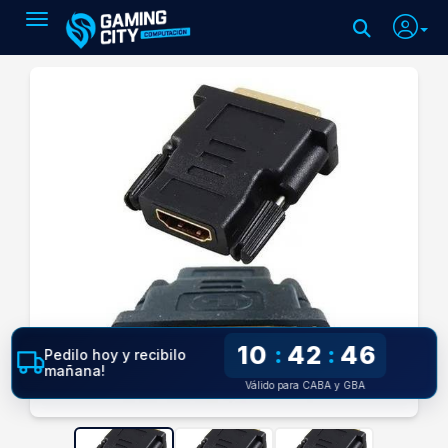
Toggle navigation
10
42
45
:
:
Pedilo hoy y recibilo
mañana!
Válido para CABA y GBA