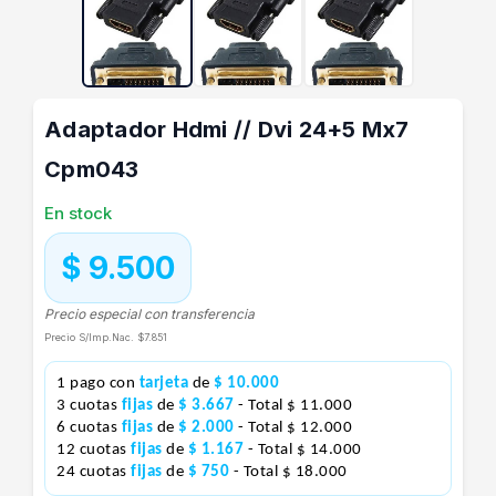
Adaptador Hdmi // Dvi 24+5 Mx7
Cpm043
En stock
$ 9.500
Precio especial con transferencia
Precio S/Imp.Nac.
$7.851
1 pago con
tarjeta
de
$ 10.000
3 cuotas
fijas
de
$ 3.667
- Total $ 11.000
6 cuotas
fijas
de
$ 2.000
- Total $ 12.000
12 cuotas
fijas
de
$ 1.167
- Total $ 14.000
24 cuotas
fijas
de
$ 750
- Total $ 18.000