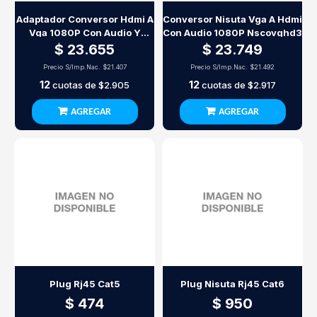
Adaptador Conversor Hdmi A
Conversor Nisuta Vga A Hdmi
Vga 1080P Con Audio Y
Con Audio 1080P Nscovghd3
Alimentacion Usb
$ 23.655
$ 23.749
Precio S/Imp.Nac.
$21.407
Precio S/Imp.Nac.
$21.492
12
12
cuotas de
$2.905
cuotas de
$2.917
AGREGAR
AGREGAR
Plug Rj45 Cat5
Plug Nisuta Rj45 Cat6
$ 474
$ 950