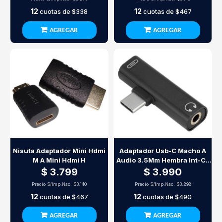
12
12
cuotas de
$338
cuotas de
$467
AGREGAR
AGREGAR
Nisuta Adaptador Mini Hdmi
Adaptador Usb-C Macho A
M A Mini Hdmi H
Audio 3.5Mm Hembra Int-Co
09-057 Negro
$ 3.799
$ 3.990
Precio S/Imp.Nac.
$3.140
Precio S/Imp.Nac.
$3.298
12
12
cuotas de
$467
cuotas de
$490
AGREGAR
AGREGAR