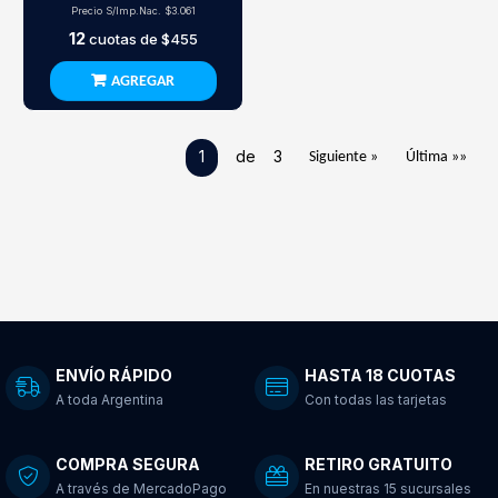
Precio S/Imp.Nac.
$3.061
12
cuotas de
$455
AGREGAR
1
de 3
Siguiente »
Última »»
ENVÍO RÁPIDO
HASTA 18 CUOTAS
A toda Argentina
Con todas las tarjetas
COMPRA SEGURA
RETIRO GRATUITO
A través de MercadoPago
En nuestras 15 sucursales