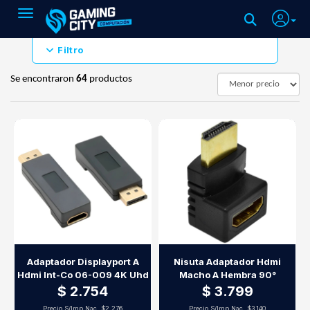
Toggle navigation
Filtro
Se encontraron
64
productos
Adaptador Displayport A
Nisuta Adaptador Hdmi
Hdmi Int-Co 06-009 4K Uhd
Macho A Hembra 90°
$ 2.754
$ 3.799
Precio S/Imp.Nac.
$2.276
Precio S/Imp.Nac.
$3.140