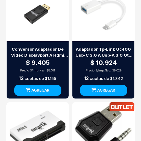
Conversor Adaptador De
Adaptador Tp-Link Uc400
Video Displayport A Hdmi
Usb-C 3.0 A Usb-A 3.0 Otg
1080P 60Hz
Blanco
$ 9.405
$ 10.924
Precio S/Imp.Nac.
$8.511
Precio S/Imp.Nac.
$9.028
12
12
cuotas de
$1.155
cuotas de
$1.342
AGREGAR
AGREGAR