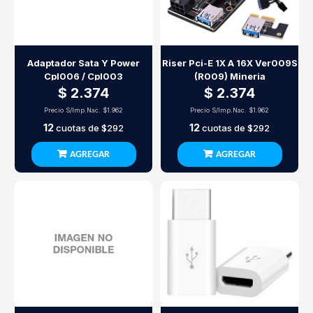
Adaptador Sata Y Power
Riser Pci-E 1X A 16X Ver009S
Cpl006 / Cpl003
(R009) Mineria
$ 2.374
$ 2.374
Precio S/Imp.Nac.
$1.962
Precio S/Imp.Nac.
$1.962
12
12
cuotas de
$292
cuotas de
$292
AGREGAR
AGREGAR