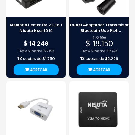
Memoria Lector De 22 En 1
Outlet Adaptador Transmisor
Nisuta Nscr1014
Bluetooth Usb Ps4
Auriculares
$ 22.990
$ 18.150
$ 14.249
Precio S/Imp.Nac.
$12.895
Precio S/Imp.Nac.
$16.425
12
12
cuotas de
$1.750
cuotas de
$2.229
AGREGAR
AGREGAR