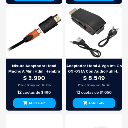
Nisuta Adaptador Hdmi
Adaptador Hdmi A Vga Int-Co
Macho A Mini Hdmi Hembra
09-031A Con Audio Full Hd
1080P
$ 3.990
$ 8.549
Precio S/Imp.Nac.
$3.298
Precio S/Imp.Nac.
$7.065
12
12
cuotas de
$490
cuotas de
$1.050
AGREGAR
AGREGAR