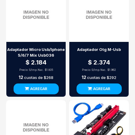
Adaptador Micro Usb/Iphone
Adaptador Otg M-Usb
5/6/7 Mix Usb036
$ 2.184
$ 2.374
Precio S/Imp.Nac.
$1.805
Precio S/Imp.Nac.
$1.962
12
12
cuotas de
$268
cuotas de
$292
AGREGAR
AGREGAR