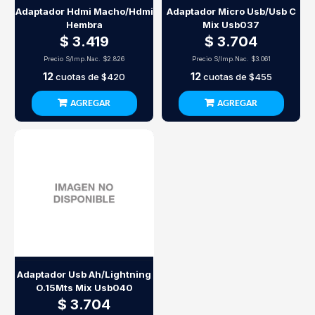
Adaptador Hdmi Macho/Hdmi
Adaptador Micro Usb/Usb C
Hembra
Mix Usb037
$ 3.419
$ 3.704
Precio S/Imp.Nac.
$2.826
Precio S/Imp.Nac.
$3.061
12
12
cuotas de
$420
cuotas de
$455
AGREGAR
AGREGAR
Adaptador Usb Ah/Lightning
O.15Mts Mix Usb040
$ 3.704