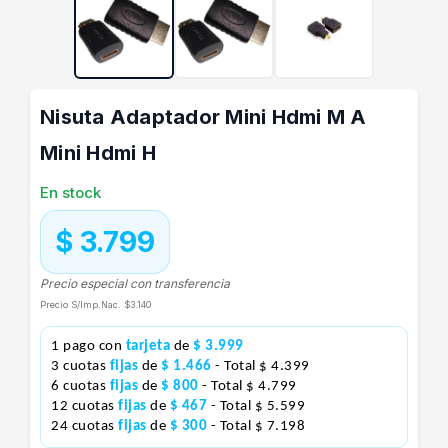
Nisuta Adaptador Mini Hdmi M A
Mini Hdmi H
En stock
$ 3.799
Precio especial con transferencia
Precio S/Imp.Nac.
$3.140
1 pago con
tarjeta
de
$ 3.999
3 cuotas
fijas
de
$ 1.466
- Total $ 4.399
6 cuotas
fijas
de
$ 800
- Total $ 4.799
12 cuotas
fijas
de
$ 467
- Total $ 5.599
24 cuotas
fijas
de
$ 300
- Total $ 7.198