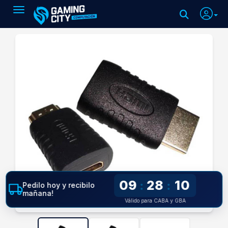
Toggle navigation
09
28
10
:
:
Pedilo hoy y recibilo
mañana!
Válido para CABA y GBA