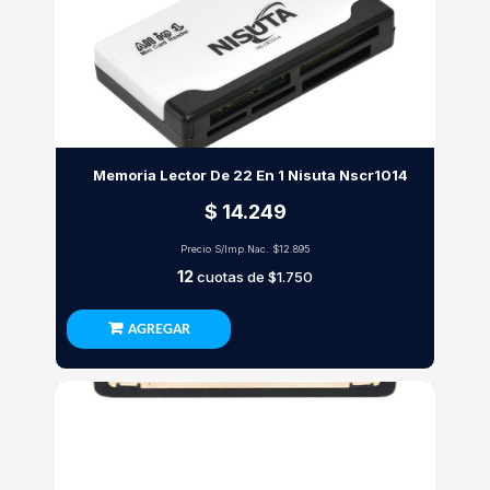
Memoria Lector De 22 En 1 Nisuta Nscr1014
$ 14.249
Precio S/Imp.Nac.
$12.895
12
cuotas de
$1.750
AGREGAR