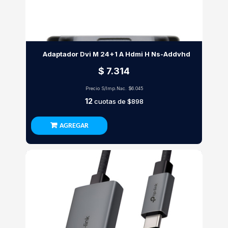
Adaptador Dvi M 24+1 A Hdmi H Ns-Addvhd
$ 7.314
Precio S/Imp.Nac.
$6.045
12
cuotas de
$898
AGREGAR