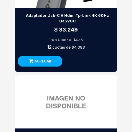
Adaptador Usb-C A Hdmi Tp-Link 4K 60Hz
Ua520C
$ 33.249
Precio S/Imp.Nac.
$27.479
12
cuotas de
$4.083
AGREGAR