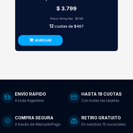
$ 3.799
Precio S/Imp.Nac.
$3.140
12
cuotas de
$467
AGREGAR
ENVÍO RÁPIDO
HASTA 18 CUOTAS
A toda Argentina
Con todas las tarjetas
COMPRA SEGURA
RETIRO GRATUITO
A través de MercadoPago
En nuestras 15 sucursales