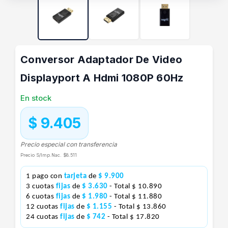
Conversor Adaptador De Video
Displayport A Hdmi 1080P 60Hz
En stock
$ 9.405
Precio especial con transferencia
Precio S/Imp.Nac.
$8.511
1 pago con
tarjeta
de
$ 9.900
3 cuotas
fijas
de
$ 3.630
- Total $ 10.890
6 cuotas
fijas
de
$ 1.980
- Total $ 11.880
12 cuotas
fijas
de
$ 1.155
- Total $ 13.860
24 cuotas
fijas
de
$ 742
- Total $ 17.820