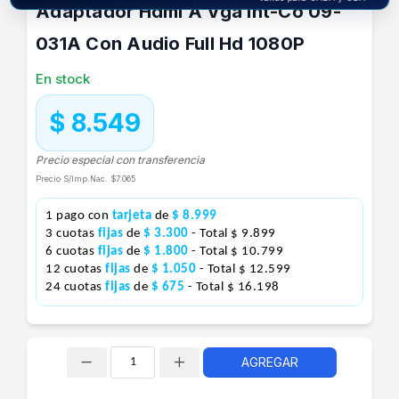
Adaptador Hdmi A Vga Int-Co 09-
031A Con Audio Full Hd 1080P
En stock
$ 8.549
Precio especial con transferencia
Precio S/Imp.Nac.
$7.065
1 pago con
tarjeta
de
$ 8.999
3 cuotas
fijas
de
$ 3.300
- Total $ 9.899
6 cuotas
fijas
de
$ 1.800
- Total $ 10.799
12 cuotas
fijas
de
$ 1.050
- Total $ 12.599
24 cuotas
fijas
de
$ 675
- Total $ 16.198
AGREGAR
Cantidad