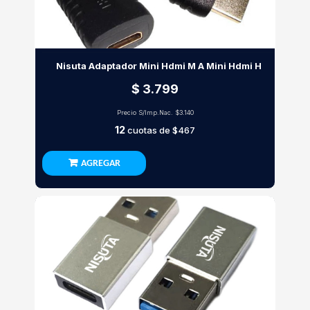
Nisuta Adaptador Mini Hdmi M A Mini Hdmi H
$ 3.799
Precio S/Imp.Nac.
$3.140
12
cuotas de
$467
AGREGAR