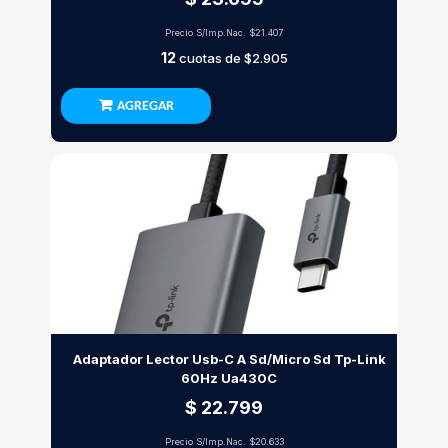
Precio S/Imp.Nac.
$21.407
12
cuotas de
$2.905
AGREGAR
Adaptador Lector Usb-C A Sd/Micro Sd Tp-Link
60Hz Ua430C
$ 22.799
Precio S/Imp.Nac.
$20.633