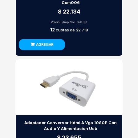
Cpm006
$ 22.134
Precio S/Imp.Nac.
$20.031
12
cuotas de
$2.718
AGREGAR
Adaptador Conversor Hdmi A Vga 1080P Con
Audio Y Alimentacion Usb
$ 23.655