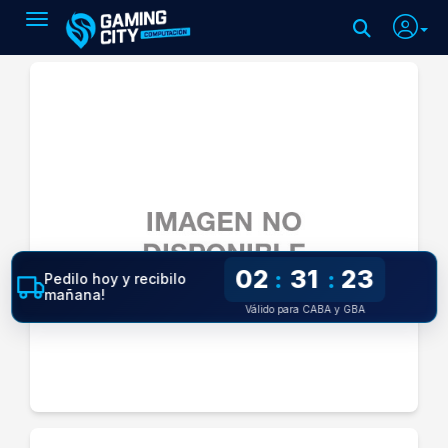
Toggle navigation
02
31
22
:
:
Pedilo hoy y recibilo
mañana!
Válido para CABA y GBA