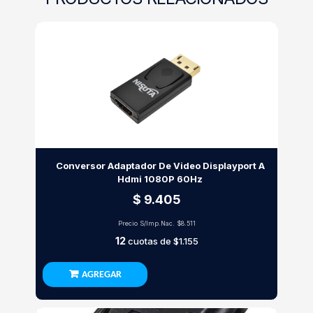
Conversor Adaptador De Video Displayport A
Hdmi 1080P 60Hz
$ 9.405
Precio S/Imp.Nac.
$8.511
12
cuotas de
$1.155
AGREGAR