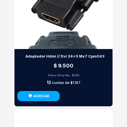
Adaptador Hdmi // Dvi 24+5 Mx7 Cpm043
$ 9.500
Precio S/Imp.Nac.
$7.851
12
cuotas de
$1.167
AGREGAR