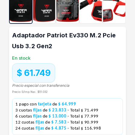
Adaptador Patriot Ev330 M.2 Pcie
Usb 3.2 Gen2
En stock
$ 61.749
Precio especial con transferencia
Precio S/Imp.Nac.
$51.032
1 pago con
tarjeta
de
$ 64.999
3 cuotas
fijas
de
$ 23.833
- Total $ 71.499
6 cuotas
fijas
de
$ 13.000
- Total $ 77.999
12 cuotas
fijas
de
$ 7.583
- Total $ 90.999
24 cuotas
fijas
de
$ 4.875
- Total $ 116.998