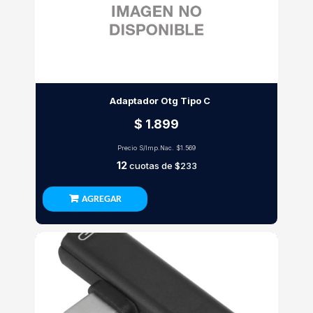
Adaptador Otg Tipo C
$ 1.899
Precio S/Imp.Nac.
$1.569
12
cuotas de
$233
AGREGAR