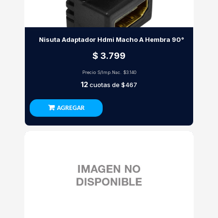
Nisuta Adaptador Hdmi Macho A Hembra 90°
$ 3.799
Precio S/Imp.Nac.
$3.140
12
cuotas de
$467
AGREGAR