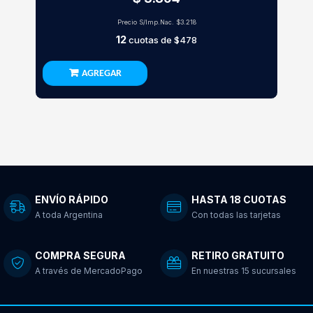
Precio S/Imp.Nac.
$3.218
12
cuotas de
$478
AGREGAR
ENVÍO RÁPIDO
HASTA 18 CUOTAS
A toda Argentina
Con todas las tarjetas
COMPRA SEGURA
RETIRO GRATUITO
A través de MercadoPago
En nuestras 15 sucursales