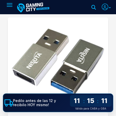
Toggle navigation
11
15
10
:
:
Pedilo antes de las 12 y
recibilo HOY mismo!
Válido para CABA y GBA