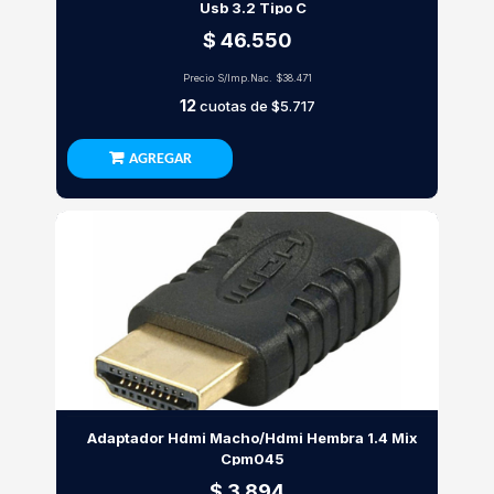
Usb 3.2 Tipo C
$ 46.550
Precio S/Imp.Nac.
$38.471
12
cuotas de
$5.717
AGREGAR
Adaptador Hdmi Macho/Hdmi Hembra 1.4 Mix
Cpm045
$ 3.894