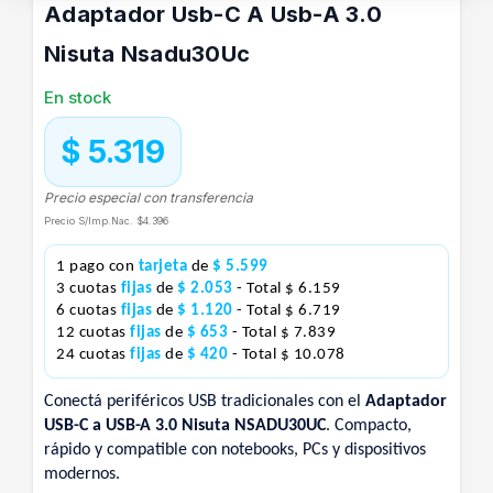
Adaptador Usb-C A Usb-A 3.0
Nisuta Nsadu30Uc
En stock
$ 5.319
Precio especial con transferencia
Precio S/Imp.Nac.
$4.396
1 pago con
tarjeta
de
$ 5.599
3 cuotas
fijas
de
$ 2.053
- Total $ 6.159
6 cuotas
fijas
de
$ 1.120
- Total $ 6.719
12 cuotas
fijas
de
$ 653
- Total $ 7.839
24 cuotas
fijas
de
$ 420
- Total $ 10.078
Conectá periféricos USB tradicionales con el
Adaptador
USB-C a USB-A 3.0 Nisuta NSADU30UC
. Compacto,
rápido y compatible con notebooks, PCs y dispositivos
modernos.