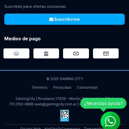
Suscribite para ofertas exclusivas
Suscribirme
Medios de pago
© 2025 GAMING CITY
Términos
Privacidad
Consumidor
GamingCity | Rivadavia 17939 - Morón, Buenos Aires | Tel:
¿Necesitas ayuda?
(11) 2150-9885
web@gamingcity.com.ar
|
www.gamingcity.com.ar
Diseño Web - NetOne
|
eCommerce - TornadoStore
|