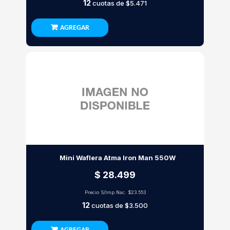
12
cuotas de
$5.471
AGREGAR
Mini Waflera Atma Iron Man 550W
$ 28.499
Precio S/Imp.Nac.
$23.553
12
cuotas de
$3.500