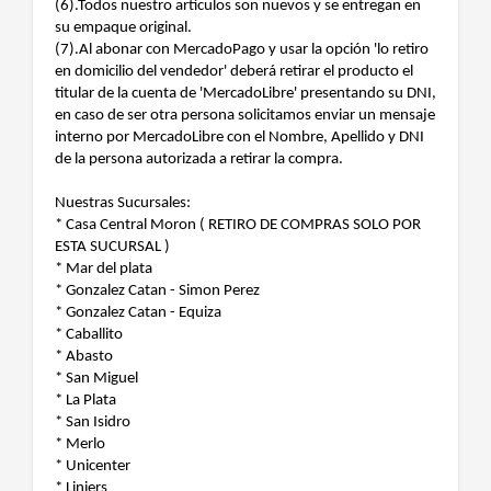
(6).Todos nuestro artículos son nuevos y se entregan en
su empaque original.
(7).Al abonar con MercadoPago y usar la opción 'lo retiro
en domicilio del vendedor' deberá retirar el producto el
titular de la cuenta de 'MercadoLibre' presentando su DNI,
en caso de ser otra persona solicitamos enviar un mensaje
interno por MercadoLibre con el Nombre, Apellido y DNI
de la persona autorizada a retirar la compra.
Nuestras Sucursales:
* Casa Central Moron ( RETIRO DE COMPRAS SOLO POR
ESTA SUCURSAL )
* Mar del plata
* Gonzalez Catan - Simon Perez
* Gonzalez Catan - Equiza
* Caballito
* Abasto
* San Miguel
* La Plata
* San Isidro
* Merlo
* Unicenter
* Liniers