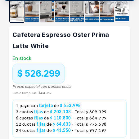
Cafetera Espresso Oster Prima
Latte White
En stock
$ 526.299
Precio especial con transferencia
Precio S/Imp.Nac.
$434.958
1 pago con
tarjeta
de
$ 553.998
3 cuotas
fijas
de
$ 203.133
- Total $ 609.399
6 cuotas
fijas
de
$ 110.800
- Total $ 664.799
12 cuotas
fijas
de
$ 64.633
- Total $ 775.598
24 cuotas
fijas
de
$ 41.550
- Total $ 997.197