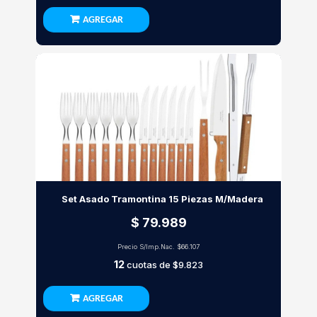
AGREGAR
Set Asado Tramontina 15 Piezas M/Madera
$ 79.989
Precio S/Imp.Nac.
$66.107
12
cuotas de
$9.823
AGREGAR