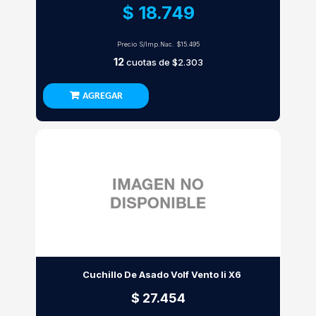
$ 18.749
Precio S/Imp.Nac.
$15.495
12
cuotas de
$2.303
AGREGAR
Cuchillo De Asado Volf Vento Ii X6
$ 27.454