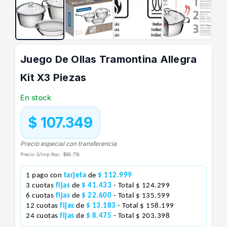
Juego De Ollas Tramontina Allegra
Kit X3 Piezas
En stock
$ 107.349
Precio especial con transferencia
Precio S/Imp.Nac.
$88.718
1 pago con
tarjeta
de
$ 112.999
3 cuotas
fijas
de
$ 41.433
- Total $ 124.299
6 cuotas
fijas
de
$ 22.600
- Total $ 135.599
12 cuotas
fijas
de
$ 13.183
- Total $ 158.199
24 cuotas
fijas
de
$ 8.475
- Total $ 203.398