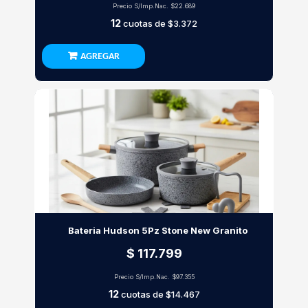
Precio S/Imp.Nac.
$22.689
12
cuotas de
$3.372
AGREGAR
Bateria Hudson 5Pz Stone New Granito
$ 117.799
Precio S/Imp.Nac.
$97.355
12
cuotas de
$14.467