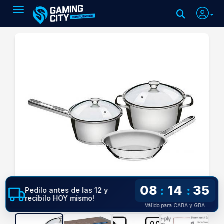
Toggle navigation
08
14
34
:
:
Pedilo antes de las 12 y
recibilo HOY mismo!
Válido para CABA y GBA