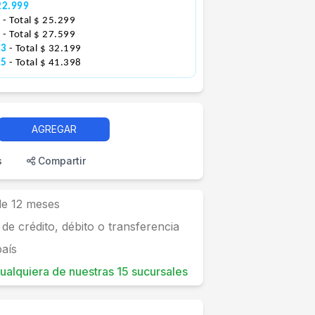
22.999
3
- Total $ 25.299
0
- Total $ 27.599
83
- Total $ 32.199
25
- Total $ 41.398
AGREGAR
s
Compartir
 de 12 meses
 de crédito, débito o transferencia
país
 cualquiera de nuestras 15 sucursales