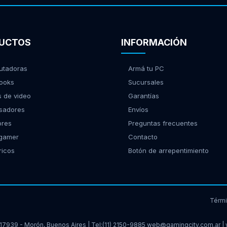
UCTOS
INFORMACIÓN
tadoras
Armá tu PC
ooks
Sucursales
s de video
Garantías
sadores
Envíos
ores
Preguntas frecuentes
 gamer
Contacto
ricos
Botón de arrepentimiento
Térm
17939 - Morón, Buenos Aires | Tel:
(11) 2150-9885
web@gamingcity.com.ar
|