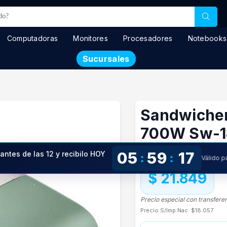
Computadoras
Monitores
Procesadores
Notebooks
Sucursales
Sandwicher
700W Sw-
En stock
05
59
17
 antes de las 12 y recibilo HOY
:
:
Válido 
!
$ 21.849
Precio especial con transfere
Precio S/Imp.Nac.
$18.057