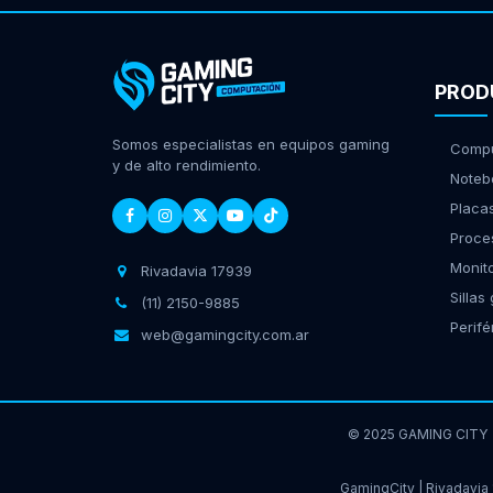
PROD
Somos especialistas en equipos gaming
Compu
y de alto rendimiento.
Noteb
Placa
Proce
Monit
Rivadavia 17939
Sillas
(11) 2150-9885
Perifé
web@gamingcity.com.ar
© 2025 GAMING CITY
GamingCity | Rivadavia 