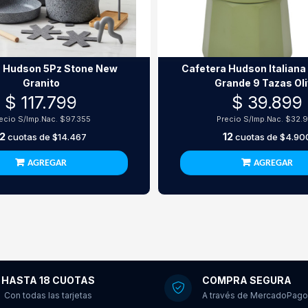
a Hudson 5Pz Stone New
Cafetera Hudson Italiana
Granito
Grande 9 Tazas Ol
$ 117.799
$ 39.899
ecio S/Imp.Nac.
$97.355
Precio S/Imp.Nac.
$32.
12
12
cuotas de
$14.467
cuotas de
$4.90
AGREGAR
AGREGAR
HASTA 18 CUOTAS
COMPRA SEGURA
Con todas las tarjetas
A través de MercadoPago