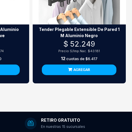
 Aluminio
Tender Plegable Extensible De Pared 1
ive
M Aluminio Negro
$ 52.249
974
Precio S/Imp.Nac.
$43.181
12
0
cuotas de
$6.417
AGREGAR
RETIRO GRATUITO
En nuestras 15 sucursales