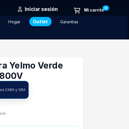
0
Iniciar sesión
Outlet
Hogar
Garantias
a Yelmo Verde
1800V
para CABA y GBA
ncia