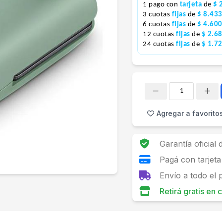
1 pago con
tarjeta
de
$ 
3 cuotas
fijas
de
$ 8.43
6 cuotas
fijas
de
$ 4.60
12 cuotas
fijas
de
$ 2.6
24 cuotas
fijas
de
$ 1.7
Cantidad
Agregar a favorito
Garantía oficial
Pagá con tarjeta
Envío a todo el 
Retirá gratis en