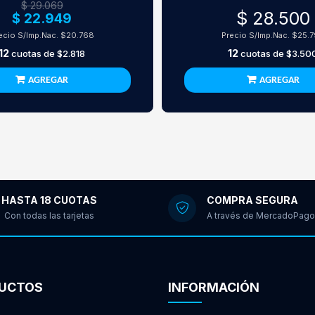
$ 29.069
$ 28.500
$ 22.949
ecio S/Imp.Nac.
$20.768
Precio S/Imp.Nac.
$25.
12
12
cuotas de
$2.818
cuotas de
$3.50
AGREGAR
AGREGAR
HASTA 18 CUOTAS
COMPRA SEGURA
Con todas las tarjetas
A través de MercadoPago
UCTOS
INFORMACIÓN