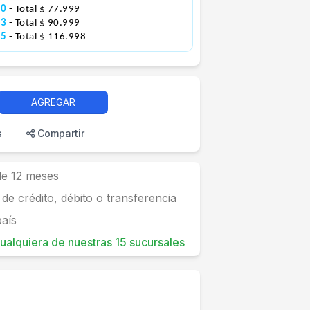
00
- Total $ 77.999
83
- Total $ 90.999
75
- Total $ 116.998
AGREGAR
s
Compartir
 de 12 meses
 de crédito, débito o transferencia
país
 cualquiera de nuestras 15 sucursales