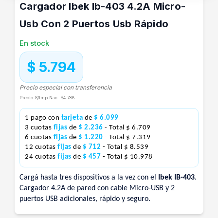
Cargador Ibek Ib-403 4.2A Micro-
Usb Con 2 Puertos Usb Rápido
En stock
$ 5.794
Precio especial con transferencia
Precio S/Imp.Nac.
$4.788
1 pago con
tarjeta
de
$ 6.099
3 cuotas
fijas
de
$ 2.236
- Total $ 6.709
6 cuotas
fijas
de
$ 1.220
- Total $ 7.319
12 cuotas
fijas
de
$ 712
- Total $ 8.539
24 cuotas
fijas
de
$ 457
- Total $ 10.978
Cargá hasta tres dispositivos a la vez con el
Ibek IB-403
.
Cargador 4.2A de pared con cable Micro-USB y 2
puertos USB adicionales, rápido y seguro.