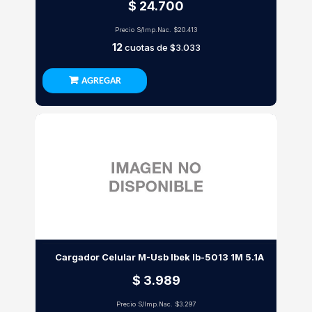
$ 24.700
Precio S/Imp.Nac.
$20.413
12
cuotas de
$3.033
AGREGAR
Cargador Celular M-Usb Ibek Ib-5013 1M 5.1A
$ 3.989
Precio S/Imp.Nac.
$3.297