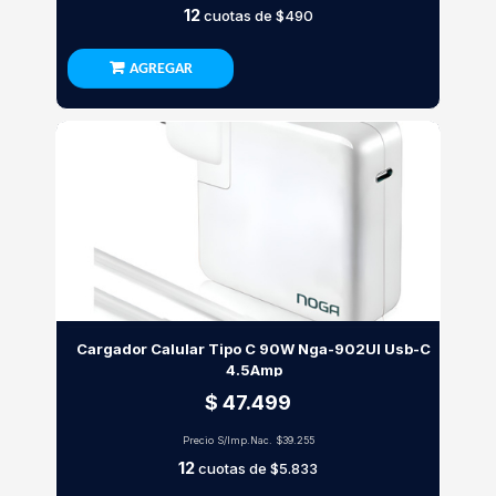
12
cuotas de
$490
AGREGAR
Cargador Calular Tipo C 90W Nga-902Ul Usb-C
4.5Amp
$ 47.499
Precio S/Imp.Nac.
$39.255
12
cuotas de
$5.833