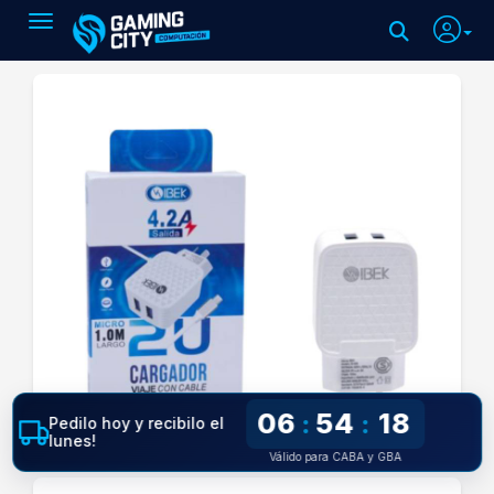
Toggle navigation
06
54
17
:
:
Pedilo hoy y recibilo el
lunes!
Válido para CABA y GBA