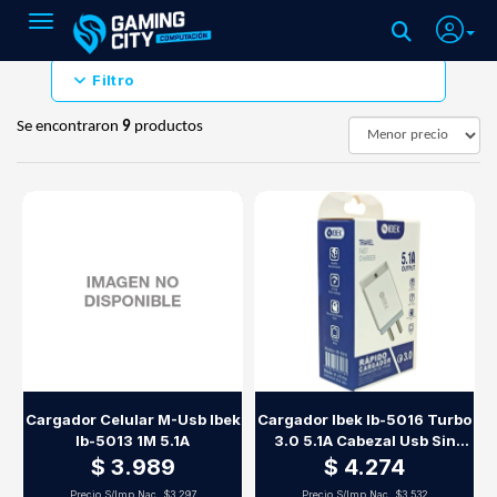
Toggle navigation
Filtro
Se encontraron
9
productos
Cargador Celular M-Usb Ibek
Cargador Ibek Ib-5016 Turbo
Ib-5013 1M 5.1A
3.0 5.1A Cabezal Usb Sin
Cable
$ 3.989
$ 4.274
Precio S/Imp.Nac.
$3.297
Precio S/Imp.Nac.
$3.532