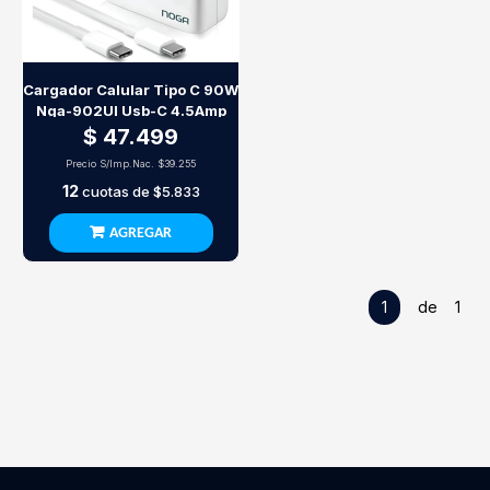
Cargador Calular Tipo C 90W
Nga-902Ul Usb-C 4.5Amp
$ 47.499
Precio S/Imp.Nac.
$39.255
12
cuotas de
$5.833
AGREGAR
1
de 1