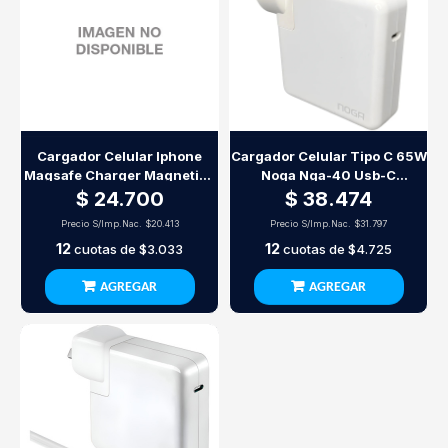
Cargador Celular Iphone
Cargador Celular Tipo C 65W
Magsafe Charger Magnetico
Noga Nga-40 Usb-C
Usb-C A2140
Universal
$ 24.700
$ 38.474
Precio S/Imp.Nac.
$20.413
Precio S/Imp.Nac.
$31.797
12
12
cuotas de
$3.033
cuotas de
$4.725
AGREGAR
AGREGAR