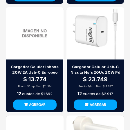
Cargador Celular Iphone
Cargador Celular Usb-C
20W 2A Usb-C Europeo
Nisuta Nsfu20Uc 20W Pd
$ 13.774
$ 23.749
Precio S/Imp.Nac.
$11.384
Precio S/Imp.Nac.
$19.627
12
12
cuotas de
$1.692
cuotas de
$2.917
AGREGAR
AGREGAR