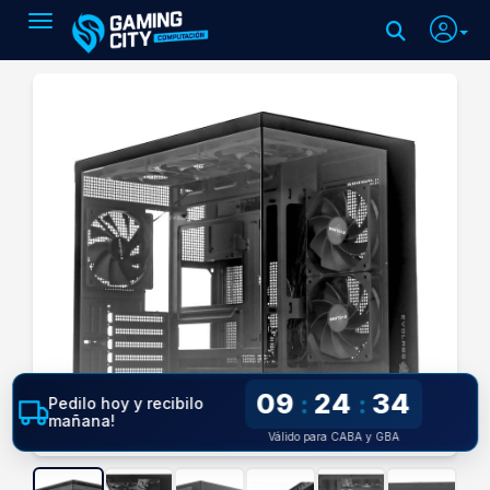
Toggle navigation
09
24
33
:
:
Pedilo hoy y recibilo
mañana!
Válido para CABA y GBA