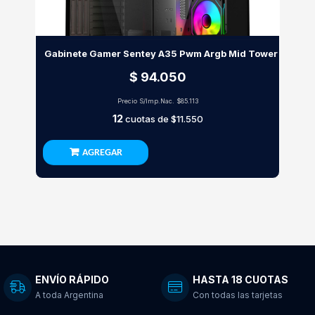
Gabinete Gamer Sentey A35 Pwm Argb Mid Tower
$ 94.050
Precio S/Imp.Nac.
$85.113
12
cuotas de
$11.550
AGREGAR
ENVÍO RÁPIDO
HASTA 18 CUOTAS
A toda Argentina
Con todas las tarjetas