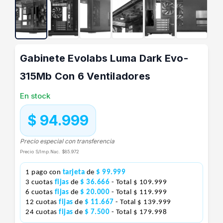
Gabinete Evolabs Luma Dark Evo-
315Mb Con 6 Ventiladores
En stock
$ 94.999
Precio especial con transferencia
Precio S/Imp.Nac.
$85.972
1 pago con
tarjeta
de
$ 99.999
3 cuotas
fijas
de
$ 36.666
- Total $ 109.999
6 cuotas
fijas
de
$ 20.000
- Total $ 119.999
12 cuotas
fijas
de
$ 11.667
- Total $ 139.999
24 cuotas
fijas
de
$ 7.500
- Total $ 179.998