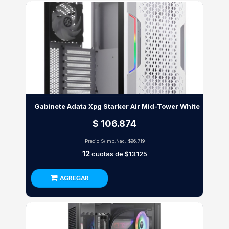
Gabinete Adata Xpg Starker Air Mid-Tower White
$ 106.874
Precio S/Imp.Nac.
$96.719
12
cuotas de
$13.125
AGREGAR