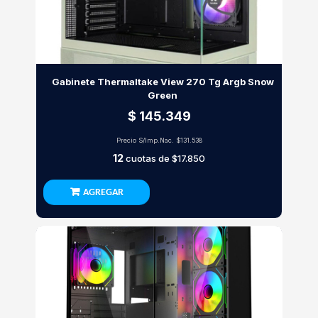
Gabinete Thermaltake View 270 Tg Argb Snow
Green
$ 145.349
Precio S/Imp.Nac.
$131.538
12
cuotas de
$17.850
AGREGAR