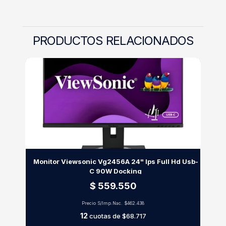
PRODUCTOS RELACIONADOS
Monitor Viewsonic Vg2456A 24" Ips Full Hd Usb-
C 90W Docking
$ 559.550
Precio S/Imp.Nac.
$462.438
12
cuotas de
$68.717