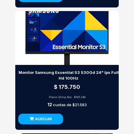
Monitor Samsung Essential S3 S30Gd 24" Ips Full
Hd 100Hz
$ 175.750
Precio S/Imp.Nac.
$145.248
12
cuotas de
$21.583
AGREGAR