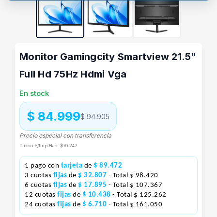
Monitor Gamingcity Smartview 21.5"
Full Hd 75Hz Hdmi Vga
En stock
$ 84.999
$ 94.905
Precio especial con transferencia
Precio S/Imp.Nac.
$70.247
1 pago con
tarjeta
de
$ 89.472
3 cuotas
fijas
de
$ 32.807
- Total $ 98.420
6 cuotas
fijas
de
$ 17.895
- Total $ 107.367
12 cuotas
fijas
de
$ 10.438
- Total $ 125.262
24 cuotas
fijas
de
$ 6.710
- Total $ 161.050