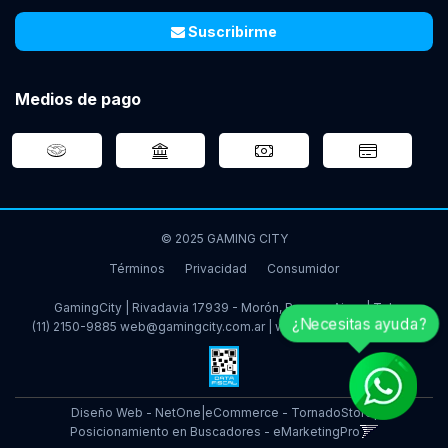
Suscribirme
Medios de pago
© 2025 GAMING CITY
Términos
Privacidad
Consumidor
GamingCity | Rivadavia 17939 - Morón, Buenos Aires | Tel:
¿Necesitas ayuda?
(11) 2150-9885
web@gamingcity.com.ar
|
www.gamingcity.com.ar
Diseño Web - NetOne
|
eCommerce - TornadoStore
|
Posicionamiento en Buscadores - eMarketingPro