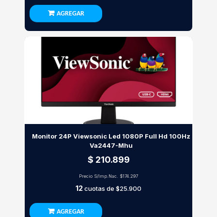
AGREGAR
Monitor 24P Viewsonic Led 1080P Full Hd 100Hz
Va2447-Mhu
$ 210.899
Precio S/Imp.Nac.
$174.297
12
cuotas de
$25.900
AGREGAR