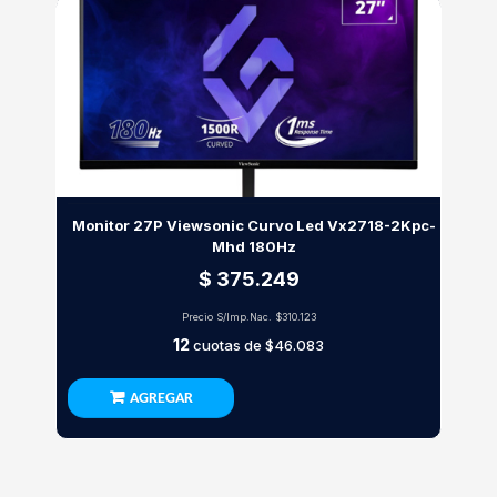
Monitor 27P Viewsonic Curvo Led Vx2718-2Kpc-
Mhd 180Hz
$ 375.249
Precio S/Imp.Nac.
$310.123
12
cuotas de
$46.083
AGREGAR