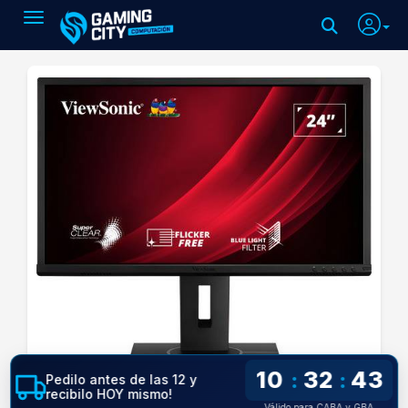
Toggle navigation
10
32
42
:
:
Pedilo antes de las 12 y
recibilo HOY mismo!
Válido para CABA y GBA