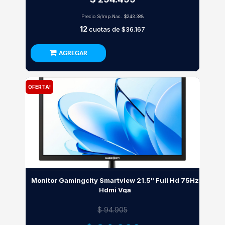
Precio S/Imp.Nac.
$243.388
12
cuotas de
$36.167
AGREGAR
OFERTA!
Monitor Gamingcity Smartview 21.5" Full Hd 75Hz
Hdmi Vga
$ 94.905