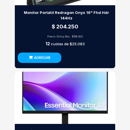
Monitor Portátil Redragon Onyx 16" Fhd Hdr
144Hz
$ 204.250
Precio S/Imp.Nac.
$168.802
12
cuotas de
$25.083
AGREGAR