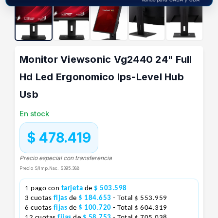
Monitor Viewsonic Vg2440 24" Full
Hd Led Ergonomico Ips-Level Hub
Usb
En stock
$ 478.419
Precio especial con transferencia
Precio S/Imp.Nac.
$395.388
1 pago con
tarjeta
de
$ 503.598
3 cuotas
fijas
de
$ 184.653
- Total $ 553.959
6 cuotas
fijas
de
$ 100.720
- Total $ 604.319
12 cuotas
fijas
de
$ 58.753
- Total $ 705.038