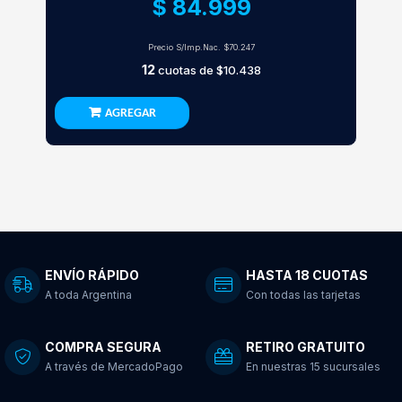
$ 84.999
Precio S/Imp.Nac.
$70.247
12
cuotas de
$10.438
AGREGAR
ENVÍO RÁPIDO
HASTA 18 CUOTAS
A toda Argentina
Con todas las tarjetas
COMPRA SEGURA
RETIRO GRATUITO
A través de MercadoPago
En nuestras 15 sucursales