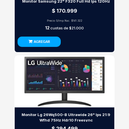
Monitor Samsung 22" F320 Full Hd Ips 120Hz
$ 170.999
Precio S/Imp.Nac.
$141.322
12
cuotas de
$21.000
AGREGAR
Monitor Lg 26Wq500-B Ultrawide 26" Ips 21:9
Wfhd 75Hz Hdr10 Freesync
$ 294.499