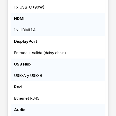
1 x USB-C (90W)
HDMI
1 x HDMI 1.4
DisplayPort
Entrada + salida (daisy chain)
USB Hub
USB-A y USB-B
Red
Ethernet RJ45
Audio