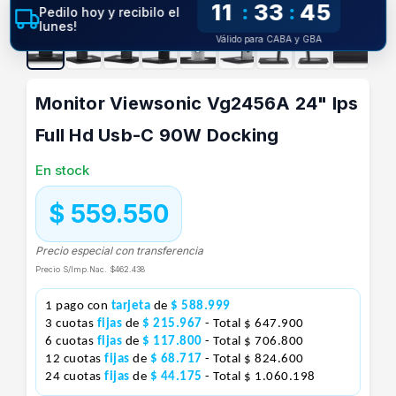
11
33
44
:
:
Pedilo hoy y recibilo el
lunes!
Válido para CABA y GBA
Monitor Viewsonic Vg2456A 24" Ips
Full Hd Usb-C 90W Docking
En stock
$ 559.550
Precio especial con transferencia
Precio S/Imp.Nac.
$462.438
1 pago con
tarjeta
de
$ 588.999
3 cuotas
fijas
de
$ 215.967
- Total $ 647.900
6 cuotas
fijas
de
$ 117.800
- Total $ 706.800
12 cuotas
fijas
de
$ 68.717
- Total $ 824.600
24 cuotas
fijas
de
$ 44.175
- Total $ 1.060.198