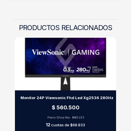
PRODUCTOS RELACIONADOS
Monitor 24P Viewsonic Fhd Led Xg2536 280Hz
$ 560.500
Precio S/Imp.Nac.
$463.223
12
cuotas de
$68.833