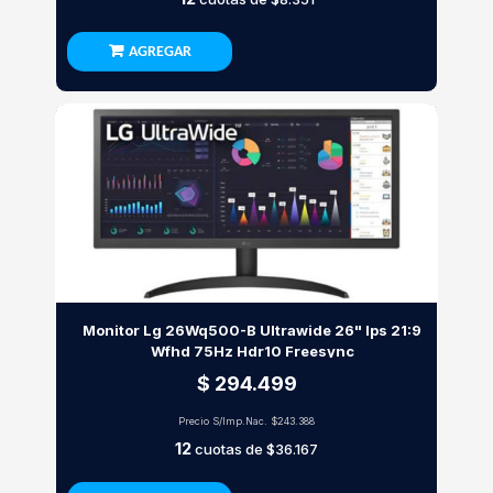
AGREGAR
Monitor Lg 26Wq500-B Ultrawide 26" Ips 21:9
Wfhd 75Hz Hdr10 Freesync
$ 294.499
Precio S/Imp.Nac.
$243.388
12
cuotas de
$36.167