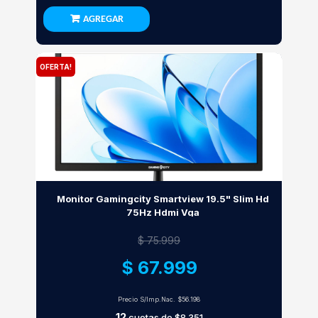
AGREGAR
OFERTA!
Monitor Gamingcity Smartview 19.5" Slim Hd
75Hz Hdmi Vga
$ 75.999
$ 67.999
Precio S/Imp.Nac.
$56.198
12
cuotas de
$8.351