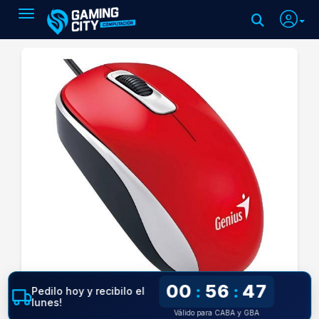
Toggle navigation
00
56
47
:
:
Pedilo hoy y recibilo el
lunes!
Válido para CABA y GBA