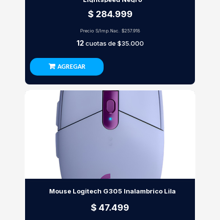
$ 284.999
Precio S/Imp.Nac.
$257.918
12
cuotas de
$35.000
AGREGAR
Mouse Logitech G305 Inalambrico Lila
$ 47.499