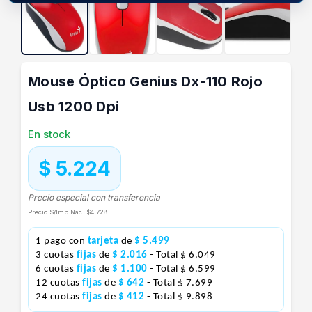
Mouse Óptico Genius Dx-110 Rojo
Usb 1200 Dpi
En stock
$ 5.224
Precio especial con transferencia
Precio S/Imp.Nac.
$4.728
1 pago con
tarjeta
de
$ 5.499
3 cuotas
fijas
de
$ 2.016
- Total $ 6.049
6 cuotas
fijas
de
$ 1.100
- Total $ 6.599
12 cuotas
fijas
de
$ 642
- Total $ 7.699
24 cuotas
fijas
de
$ 412
- Total $ 9.898