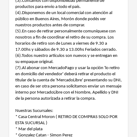
(3).Contamos con disponibilidad permanente de
productos para envio a todo el país.
(4).Disponemos de un local comercial con atención al
público en Buenos Aires, Morón donde podés ver
nuestros productos antes de comprar.
(5).En caso de retirar personalmente comuníquese con
nosotros a fin de coordinar el retiro de su compra. Los
horarios de retiro son de Lunes a viernes de 9.30 a
17.00hs y sábados de 9.30 a 13.00hs Feriados cerrado.
(6).Todos nuestro artículos son nuevos y se entregan en
su empaque original.
(7).Al abonar con MercadoPago y usar la opción 'lo retiro
en domicilio del vendedor' deberá retirar el producto el
titular de la cuenta de 'MercadoLibre' presentando su DNI,
en caso de ser otra persona solicitamos enviar un mensaje
interno por MercadoLibre con el Nombre, Apellido y DNI
de la persona autorizada a retirar la compra.
Nuestras Sucursales:
* Casa Central Moron ( RETIRO DE COMPRAS SOLO POR
ESTA SUCURSAL )
* Mar del plata
* Gonzalez Catan - Simon Perez