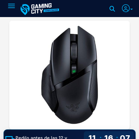
Toggle navigation
11
16
06
:
:
Pedilo antes de las 12 y