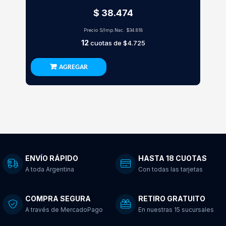
$ 38.474
Precio S/Imp.Nac.
$34.818
12
cuotas de
$4.725
AGREGAR
ENVÍO RÁPIDO
HASTA 18 CUOTAS
A toda Argentina
Con todas las tarjetas
COMPRA SEGURA
RETIRO GRATUITO
A través de MercadoPago
En nuestras 15 sucursales