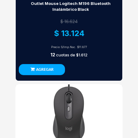
Outlet Mouse Logitech M196 Bluetooth
Inalámbrico Black
$ 16.624
$ 13.124
Precio S/Imp.Nac.
$11.877
12
cuotas de
$1.612
AGREGAR