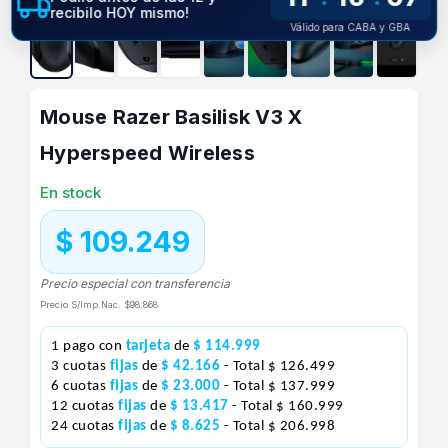
recibilo HOY mismo!
Válido para CABA y GBA
Mouse Razer Basilisk V3 X
Hyperspeed Wireless
En stock
$ 109.249
Precio especial con transferencia
Precio S/Imp.Nac.
$98.868
1 pago con
tarjeta
de
$ 114.999
3 cuotas
fijas
de
$ 42.166
- Total $ 126.499
6 cuotas
fijas
de
$ 23.000
- Total $ 137.999
12 cuotas
fijas
de
$ 13.417
- Total $ 160.999
24 cuotas
fijas
de
$ 8.625
- Total $ 206.998