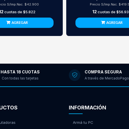
ecio S/Imp.Nac.
$42.900
Precio S/Imp.Nac.
$419.
12
12
cuotas de
$5.822
cuotas de
$56.93
AGREGAR
AGREGAR
HASTA 18 CUOTAS
COMPRA SEGURA
Con todas las tarjetas
A través de MercadoPago
UCTOS
INFORMACIÓN
tadoras
Armá tu PC