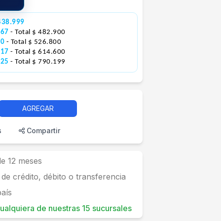
438.999
967
- Total $ 482.900
00
- Total $ 526.800
217
- Total $ 614.600
925
- Total $ 790.199
AGREGAR
s
Compartir
 de 12 meses
 de crédito, débito o transferencia
país
 cualquiera de nuestras 15 sucursales