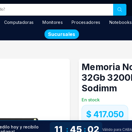
Computadoras
Monitores
Procesadores
Notebooks
Sucursales
Memoria N
32Gb 3200
Sodimm
En stock
$ 417.050
11
45
01
edilo hoy y recibilo
Precio especial con transfere
:
:
Válido para CAB
añana!