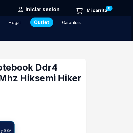
0
Iniciar sesión
Outlet
Hogar
Garantias
otebook Ddr4
Mhz Hiksemi Hiker
ncia
A y GBA