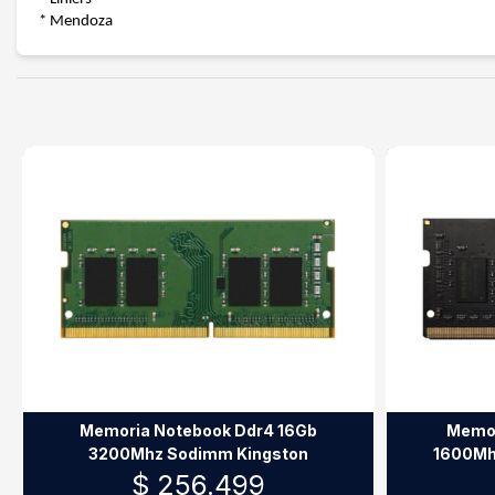
* Mendoza
Memoria Notebook Ddr4 16Gb
Memor
3200Mhz Sodimm Kingston
1600Mh
$ 256.499