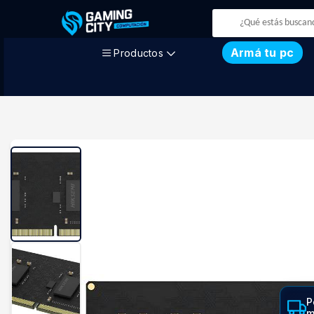
Armá tu pc
Productos
P
m