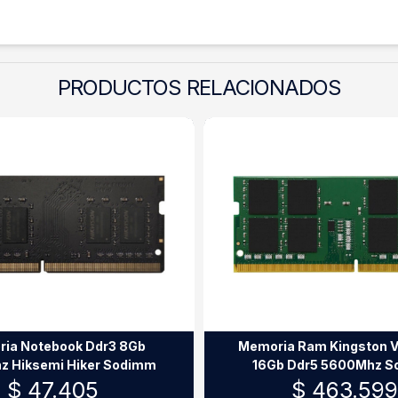
PRODUCTOS RELACIONADOS
ia Notebook Ddr3 8Gb
Memoria Ram Kingston 
z Hiksemi Hiker Sodimm
16Gb Ddr5 5600Mhz 
$ 47.405
$ 463.59