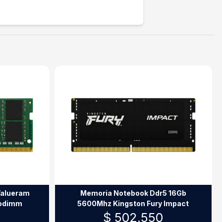
Valueram
Memoria Notebook Ddr5 16Gb
Sodimm
5600Mhz Kingston Fury Impact
9
$ 502.550