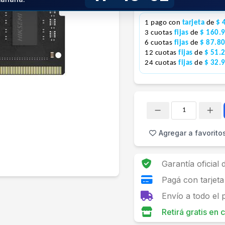
Precio S/Imp.Nac.
$377.421
1 pago con
tarjeta
de
$ 
3 cuotas
fijas
de
$ 160.
6 cuotas
fijas
de
$ 87.8
12 cuotas
fijas
de
$ 51.
24 cuotas
fijas
de
$ 32.
Cantidad
Agregar a favorito
Garantía oficial
Pagá con tarjeta
Envío a todo el 
Retirá gratis en