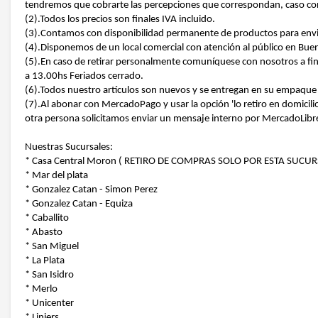
tendremos que cobrarte las percepciones que correspondan, caso co
(2).Todos los precios son finales IVA incluido.
(3).Contamos con disponibilidad permanente de productos para envio
(4).Disponemos de un local comercial con atención al público en Bu
(5).En caso de retirar personalmente comuníquese con nosotros a fin 
a 13.00hs Feriados cerrado.
(6).Todos nuestro artículos son nuevos y se entregan en su empaque 
(7).Al abonar con MercadoPago y usar la opción 'lo retiro en domicilio
otra persona solicitamos enviar un mensaje interno por MercadoLibre 
Nuestras Sucursales:
* Casa Central Moron ( RETIRO DE COMPRAS SOLO POR ESTA SUCUR
* Mar del plata
* Gonzalez Catan - Simon Perez
* Gonzalez Catan - Equiza
* Caballito
* Abasto
* San Miguel
* La Plata
* San Isidro
* Merlo
* Unicenter
* Liniers