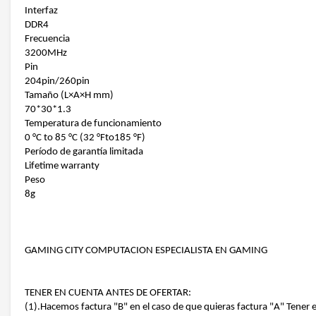
Interfaz
DDR4
Frecuencia
3200MHz
Pin
204pin/260pin
Tamaño (L×A×H mm)
70*30*1.3
Temperatura de funcionamiento
0 °C to 85 °C (32 °Fto185 °F)
Período de garantía limitada
Lifetime warranty
Peso
8g
GAMING CITY COMPUTACION ESPECIALISTA EN GAMING
TENER EN CUENTA ANTES DE OFERTAR:
(1).Hacemos factura "B" en el caso de que quieras factura "A" Tene