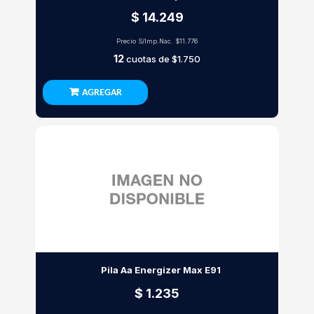
$ 14.249
Precio S/Imp.Nac.
$11.776
12
cuotas de
$1.750
AGREGAR
Pila Aa Energizer Max E91
$ 1.235