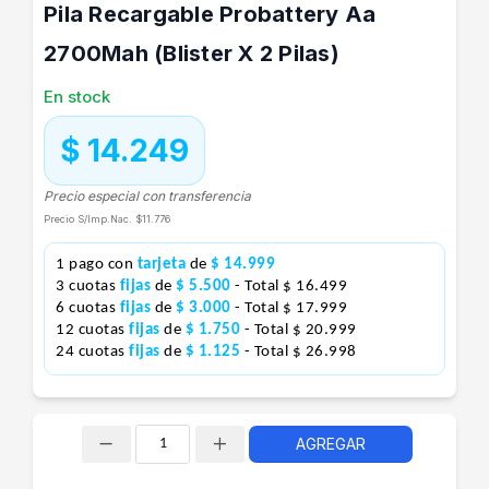
Pila Recargable Probattery Aa
2700Mah (Blister X 2 Pilas)
En stock
$ 14.249
Precio especial con transferencia
Precio S/Imp.Nac.
$11.776
1 pago con
tarjeta
de
$ 14.999
3 cuotas
fijas
de
$ 5.500
- Total $ 16.499
6 cuotas
fijas
de
$ 3.000
- Total $ 17.999
12 cuotas
fijas
de
$ 1.750
- Total $ 20.999
24 cuotas
fijas
de
$ 1.125
- Total $ 26.998
AGREGAR
Cantidad