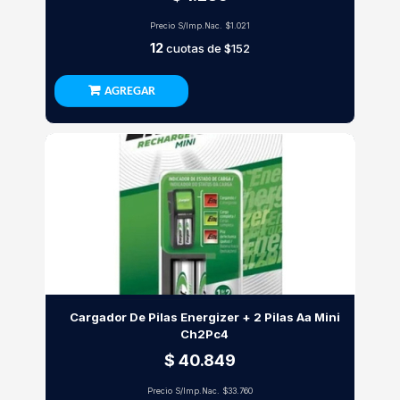
Precio S/Imp.Nac.
$1.021
12
cuotas de
$152
AGREGAR
Cargador De Pilas Energizer + 2 Pilas Aa Mini
Ch2Pc4
$ 40.849
Precio S/Imp.Nac.
$33.760