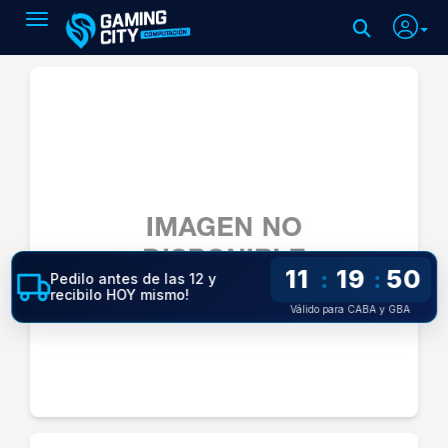
Toggle navigation
11
19
50
:
:
Pedilo antes de las 12 y
recibilo HOY mismo!
Válido para CABA y GBA