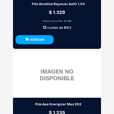
Pila Alcalina Rayovac Aa10 1.5V
$ 1.329
Precio S/Imp.Nac.
$1.098
12
cuotas de
$163
AGREGAR
Pila Aaa Energizer Max E92
$ 1.235