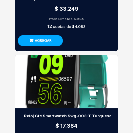
$ 33.249
Precio S/Imp.Nac.
$30.090
12
cuotas de
$4.083
AGREGAR
Reloj Gtc Smartwatch Swg-003-T Turquesa
$ 17.384