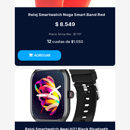
Reloj Smartwatch Noga Smart Band Red
$ 8.549
Precio S/Imp.Nac.
$7.737
12
cuotas de
$1.050
AGREGAR
Reloj Smartwatch Awei H21 Black Bluetooth