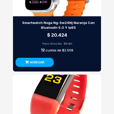
Smartwatch Noga Ng-Sw24Nj Naranja Con
Bluetooth 5.0 Y Ip65
$ 20.424
Precio S/Imp.Nac.
$18.483
12
cuotas de
$2.508
AGREGAR