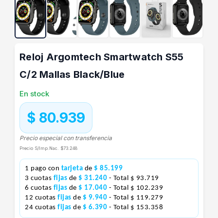
Reloj Argomtech Smartwatch S55
C/2 Mallas Black/Blue
En stock
$ 80.939
Precio especial con transferencia
Precio S/Imp.Nac.
$73.248
1 pago con
tarjeta
de
$ 85.199
3 cuotas
fijas
de
$ 31.240
- Total $ 93.719
6 cuotas
fijas
de
$ 17.040
- Total $ 102.239
12 cuotas
fijas
de
$ 9.940
- Total $ 119.279
24 cuotas
fijas
de
$ 6.390
- Total $ 153.358