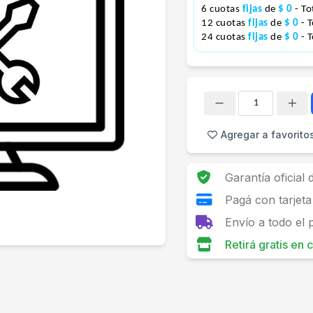
6 cuotas
fijas
de
$ 0
- To
12 cuotas
fijas
de
$ 0
- 
24 cuotas
fijas
de
$ 0
- 
Cantidad
Agregar a favorito
Garantía oficial
Pagá con tarjeta
Envío a todo el 
Retirá gratis en