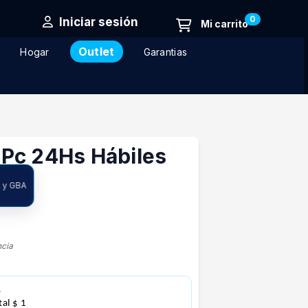
0
Iniciar sesión
Outlet
Hogar
Garantias
Pc 24Hs Hábiles
A y GBA
ncia
1
tal $ 1