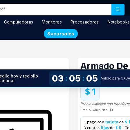
Computadoras
Monitores
Procesadores
Notebooks
Sucursales
Armado De 
03
05
04
edilo hoy y recibilo
:
:
En stock
Válido para CAB
añana!
$ 1
Precio especial con transfere
Precio S/Imp.Nac.
$1
1 pago con
tarjeta
de
$ 
3 cuotas
fijas
de
$ 0
- To