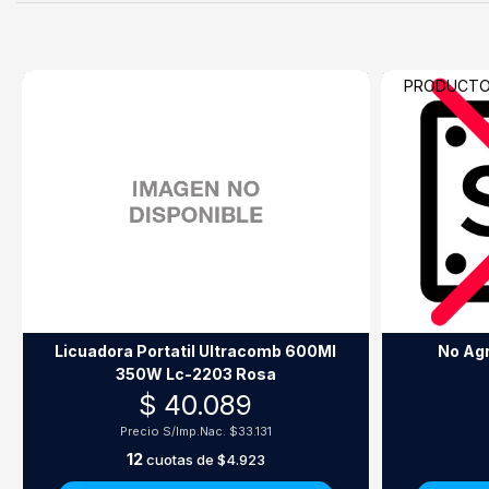
PRODUCTO 
Licuadora Portatil Ultracomb 600Ml
No Ag
350W Lc-2203 Rosa
$ 40.089
Precio S/Imp.Nac.
$33.131
12
cuotas de
$4.923