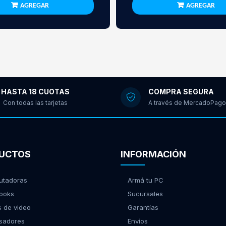
AGREGAR
AGREGAR
HASTA 18 CUOTAS
COMPRA SEGURA
Con todas las tarjetas
A través de MercadoPago
UCTOS
INFORMACIÓN
tadoras
Armá tu PC
ooks
Sucursales
s de video
Garantías
sadores
Envíos