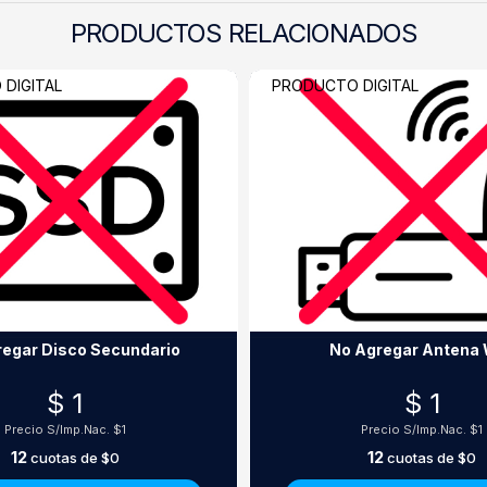
PRODUCTOS RELACIONADOS
DIGITAL
PRODUCTO DIGITAL
regar Disco Secundario
No Agregar Antena 
$ 1
$ 1
Precio S/Imp.Nac.
$1
Precio S/Imp.Nac.
$1
12
12
cuotas de
$0
cuotas de
$0