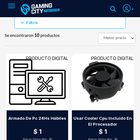
Toggle navigation
Filtro
Se encontraron
10
productos
PRODUCTO DIGITAL
PRODUCTO DIGITAL
Armado De Pc 24Hs Hábiles
Usar Cooler Cpu Incluido En
El Procesador
$ 1
$ 1
Precio S/Imp.Nac.
$1
Precio S/Imp.Nac.
$1