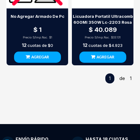
No Agregar Armado De Pc
Licuadora Portatil Ultracomb
600Ml 350W Lc-2203 Rosa
$ 1
$ 40.089
Precio S/Imp.Nac.
$1
Precio S/Imp.Nac.
$33.131
12
12
cuotas de
$0
cuotas de
$4.923
AGREGAR
AGREGAR
1
de 1
ENVÍO RÁPIDO
HASTA 18 CUOTAS