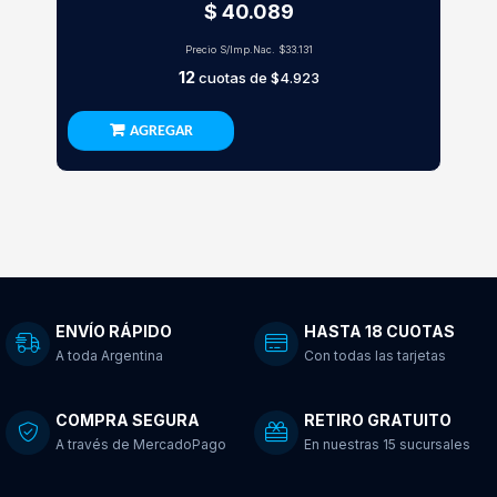
$ 40.089
Precio S/Imp.Nac.
$33.131
12
cuotas de
$4.923
AGREGAR
ENVÍO RÁPIDO
HASTA 18 CUOTAS
A toda Argentina
Con todas las tarjetas
COMPRA SEGURA
RETIRO GRATUITO
A través de MercadoPago
En nuestras 15 sucursales