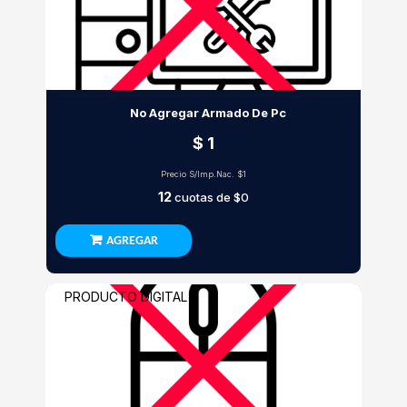
No Agregar Armado De Pc
$ 1
Precio S/Imp.Nac.
$1
12
cuotas de
$0
AGREGAR
PRODUCTO DIGITAL