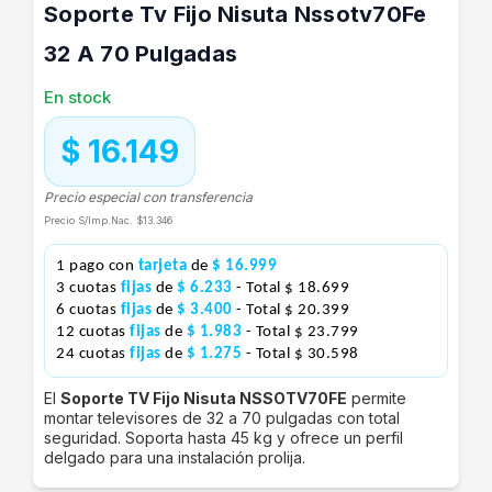
Soporte Tv Fijo Nisuta Nssotv70Fe
32 A 70 Pulgadas
En stock
$ 16.149
Precio especial con transferencia
Precio S/Imp.Nac.
$13.346
1 pago con
tarjeta
de
$ 16.999
3 cuotas
fijas
de
$ 6.233
- Total $ 18.699
6 cuotas
fijas
de
$ 3.400
- Total $ 20.399
12 cuotas
fijas
de
$ 1.983
- Total $ 23.799
24 cuotas
fijas
de
$ 1.275
- Total $ 30.598
El
Soporte TV Fijo Nisuta NSSOTV70FE
permite
montar televisores de 32 a 70 pulgadas con total
seguridad. Soporta hasta 45 kg y ofrece un perfil
delgado para una instalación prolija.