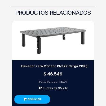
PRODUCTOS RELACIONADOS
Elevador Para Monitor 13/32P Carga 20Kg
$ 46.549
Precio S/Imp.Nac.
$38.470
12
cuotas de
$5.717
AGREGAR