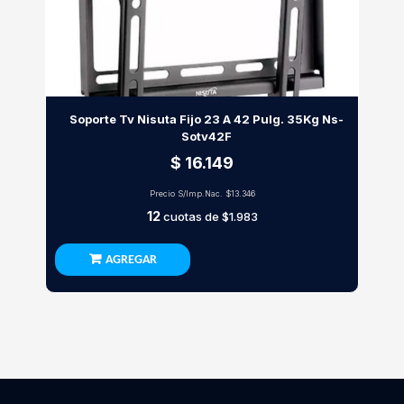
Soporte Tv Nisuta Fijo 23 A 42 Pulg. 35Kg Ns-
Sotv42F
$ 16.149
Precio S/Imp.Nac.
$13.346
12
cuotas de
$1.983
AGREGAR