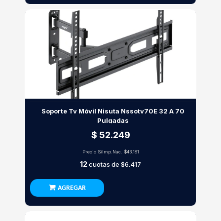
Soporte Tv Móvil Nisuta Nssotv70E 32 A 70
Pulgadas
$ 52.249
Precio S/Imp.Nac.
$43.181
12
cuotas de
$6.417
AGREGAR