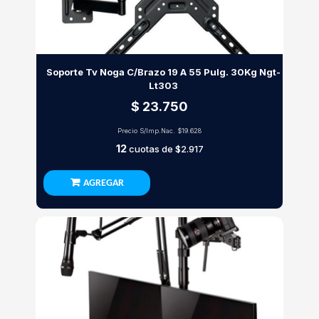
Soporte Tv Noga C/Brazo 19 A 55 Pulg. 30Kg Ngt-
Lt303
$ 23.750
Precio S/Imp.Nac.
$19.628
12
cuotas de
$2.917
AGREGAR