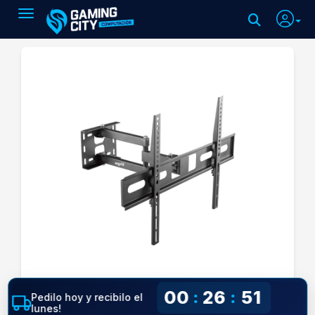
Toggle navigation
00
26
50
:
:
Pedilo hoy y recibilo el
lunes!