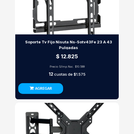
Soporte Tv Fijo Nisuta Ns-Sotv43Fe 23 A 43
Pulgadas
$ 12.825
Precio S/Imp.Nac.
$10.599
12
cuotas de
$1.575
AGREGAR