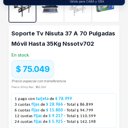
Válido para CABA y GBA
Soporte Tv Nisuta 37 A 70 Pulgadas
Móvil Hasta 35Kg Nssotv702
En stock
$ 75.049
Precio especial con transferencia
Precio S/Imp.Nac.
$62.024
1 pago con
tarjeta
de
$ 78.999
3 cuotas
fijas
de
$ 28.966
- Total $ 86.899
6 cuotas
fijas
de
$ 15.800
- Total $ 94.799
12 cuotas
fijas
de
$ 9.217
- Total $ 110.599
24 cuotas
fijas
de
$ 5.925
- Total $ 142.198