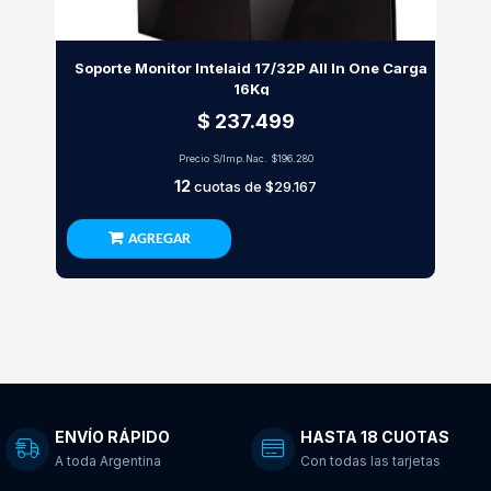
Soporte Monitor Intelaid 17/32P All In One Carga
16Kg
$ 237.499
Precio S/Imp.Nac.
$196.280
12
cuotas de
$29.167
AGREGAR
ENVÍO RÁPIDO
HASTA 18 CUOTAS
A toda Argentina
Con todas las tarjetas