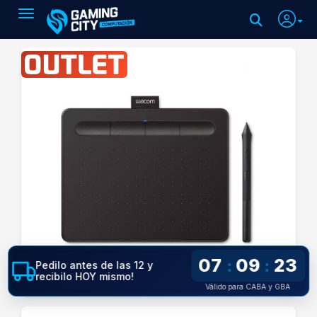
Toggle navigation
07
09
22
:
:
Pedilo antes de las 12 y
recibilo HOY mismo!
Válido para CABA y GBA