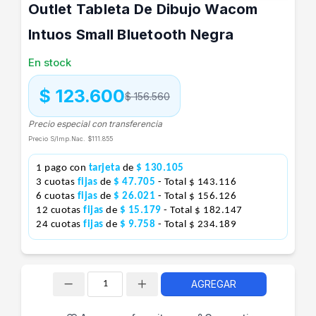
Outlet Tableta De Dibujo Wacom
Intuos Small Bluetooth Negra
En stock
$ 123.600
$ 156.560
Precio especial con transferencia
Precio S/Imp.Nac.
$111.855
1 pago con
tarjeta
de
$ 130.105
3 cuotas
fijas
de
$ 47.705
- Total $ 143.116
6 cuotas
fijas
de
$ 26.021
- Total $ 156.126
12 cuotas
fijas
de
$ 15.179
- Total $ 182.147
24 cuotas
fijas
de
$ 9.758
- Total $ 234.189
AGREGAR
Cantidad