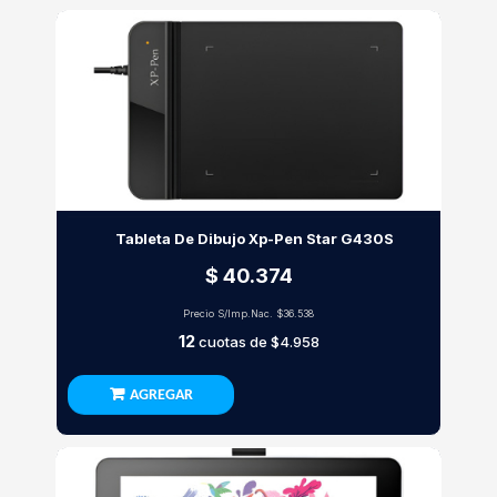
Tableta De Dibujo Xp-Pen Star G430S
$ 40.374
Precio S/Imp.Nac.
$36.538
12
cuotas de
$4.958
AGREGAR