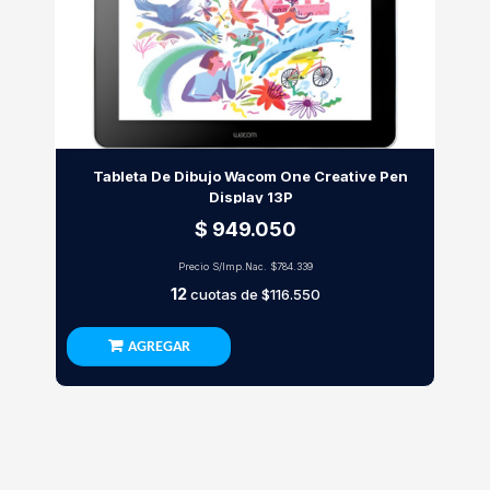
Tableta De Dibujo Wacom One Creative Pen
Display 13P
$ 949.050
Precio S/Imp.Nac.
$784.339
12
cuotas de
$116.550
AGREGAR