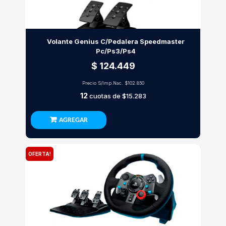
Volante Genius C/Pedalera Speedmaster
Pc/Ps3/Ps4
$ 124.449
Precio S/Imp.Nac.
$102.850
12
cuotas de
$15.283
AGREGAR
OFERTA!