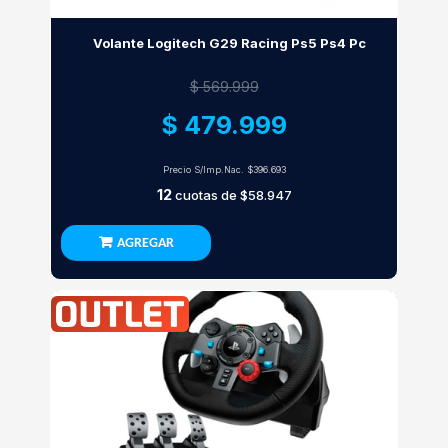
Volante Logitech G29 Racing Ps5 Ps4 Pc
$ 569.999
$ 479.999
Precio S/Imp.Nac.
$396.693
12
cuotas de
$58.947
AGREGAR