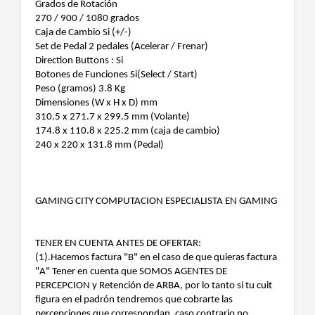
Grados de Rotación
270 / 900 / 1080 grados
Caja de Cambio Si (+/-)
Set de Pedal 2 pedales (Acelerar / Frenar)
Direction Buttons : Si
Botones de Funciones Si(Select / Start)
Peso (gramos) 3.8 Kg
Dimensiones (W x H x D) mm
310.5 x 271.7 x 299.5 mm (Volante)
174.8 x 110.8 x 225.2 mm (caja de cambio)
240 x 220 x 131.8 mm (Pedal)
GAMING CITY COMPUTACION ESPECIALISTA EN GAMING
TENER EN CUENTA ANTES DE OFERTAR:
(1).Hacemos factura "B" en el caso de que quieras factura
"A" Tener en cuenta que SOMOS AGENTES DE
PERCEPCION y Retención de ARBA, por lo tanto si tu cuit
figura en el padrón tendremos que cobrarte las
percepciones que correspondan, caso contrario no