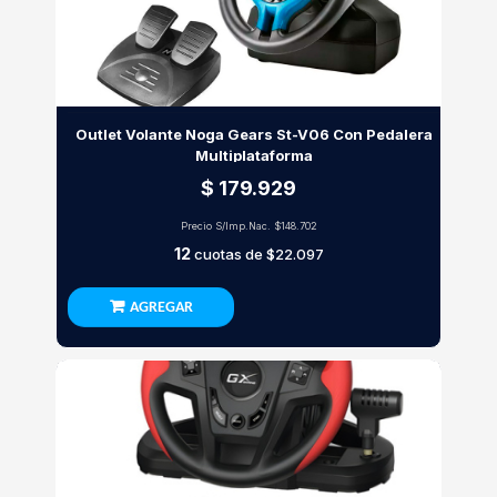
Outlet Volante Noga Gears St-V06 Con Pedalera
Multiplataforma
$ 179.929
Precio S/Imp.Nac.
$148.702
12
cuotas de
$22.097
AGREGAR