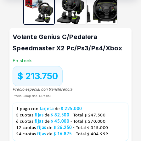
Volante Genius C/Pedalera
Speedmaster X2 Pc/Ps3/Ps4/Xbox
En stock
$ 213.750
Precio especial con transferencia
Precio S/Imp.Nac.
$176.653
1 pago con
tarjeta
de
$ 225.000
3 cuotas
fijas
de
$ 82.500
- Total $ 247.500
6 cuotas
fijas
de
$ 45.000
- Total $ 270.000
12 cuotas
fijas
de
$ 26.250
- Total $ 315.000
24 cuotas
fijas
de
$ 16.875
- Total $ 404.999