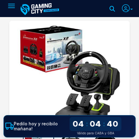
Toggle navigation
04
04
39
:
:
Pedilo hoy y recibilo
mañana!
Válido para CABA y GBA