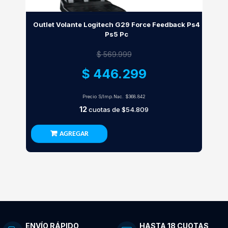
Outlet Volante Logitech G29 Force Feedback Ps4
Ps5 Pc
$ 569.999
$ 446.299
Precio S/Imp.Nac.
$368.842
12
cuotas de
$54.809
AGREGAR
ENVÍO RÁPIDO
HASTA 18 CUOTAS