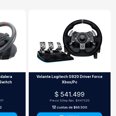
edalera
Volante Logitech G920 Driver Force
Switch
Xbox/Pc
$ 541.499
017
Precio S/Imp.Nac.
$447.520
12
2
cuotas de
$66.500