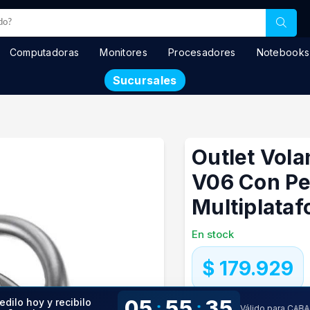
Computadoras
Monitores
Procesadores
Notebooks
Sucursales
Outlet Vola
V06 Con Pe
Multiplata
En stock
$ 179.929
Precio especial con transfere
05
55
34
edilo hoy y recibilo
:
:
Válido para CAB