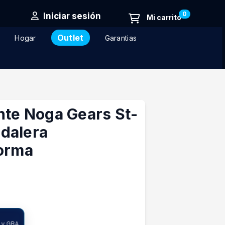
0
Iniciar sesión
Outlet
Hogar
Garantias
nte Noga Gears St-
dalera
forma
ncia
A y GBA