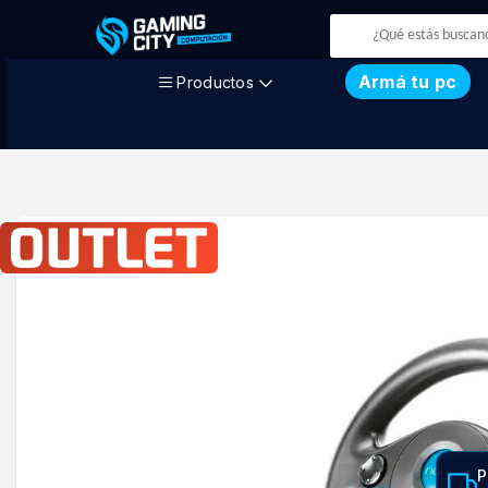
Armá tu pc
Productos
P