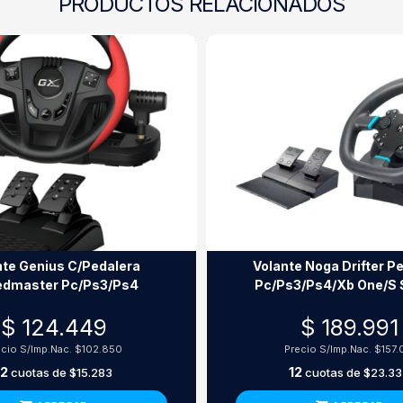
PRODUCTOS RELACIONADOS
nte Genius C/Pedalera
Volante Noga Drifter P
dmaster Pc/Ps3/Ps4
Pc/Ps3/Ps4/Xb One/S 
$ 124.449
$ 189.991
ecio S/Imp.Nac.
$102.850
Precio S/Imp.Nac.
$157.
12
12
cuotas de
$15.283
cuotas de
$23.33