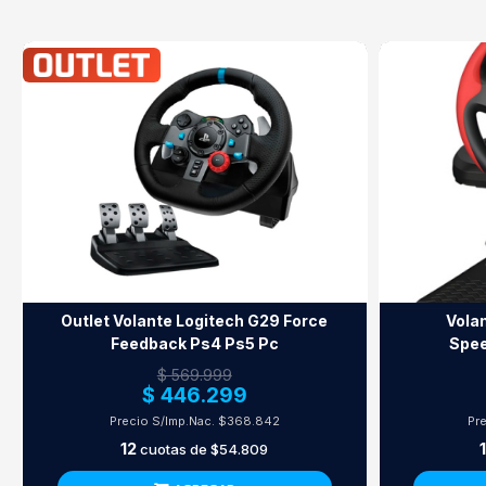
Outlet Volante Logitech G29 Force
Vola
Feedback Ps4 Ps5 Pc
Spee
$ 569.999
$ 446.299
Precio S/Imp.Nac.
$368.842
Pr
12
cuotas de
$54.809