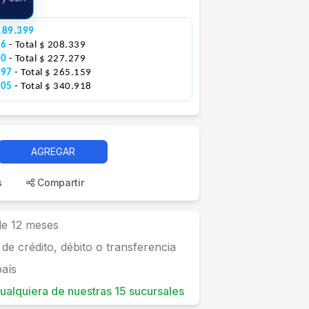
189.399
46
- Total $ 208.339
80
- Total $ 227.279
097
- Total $ 265.159
205
- Total $ 340.918
AGREGAR
s
Compartir
 de 12 meses
 de crédito, débito o transferencia
país
 cualquiera de nuestras 15 sucursales