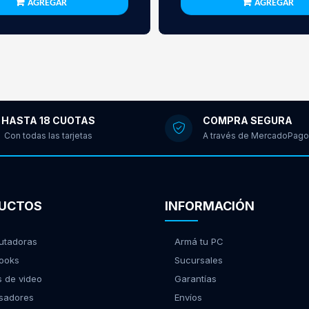
AGREGAR
AGREGAR
HASTA 18 CUOTAS
COMPRA SEGURA
Con todas las tarjetas
A través de MercadoPago
UCTOS
INFORMACIÓN
tadoras
Armá tu PC
ooks
Sucursales
s de video
Garantías
sadores
Envíos