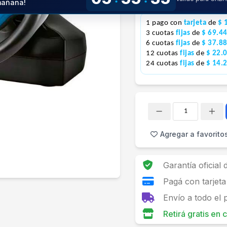
Precio S/Imp.Nac.
$148.702
añana!
1 pago con
tarjeta
de
$ 
3 cuotas
fijas
de
$ 69.4
6 cuotas
fijas
de
$ 37.8
12 cuotas
fijas
de
$ 22.
24 cuotas
fijas
de
$ 14.
Cantidad
Agregar a favorito
Garantía oficial
Pagá con tarjeta
Envío a todo el 
Retirá gratis en