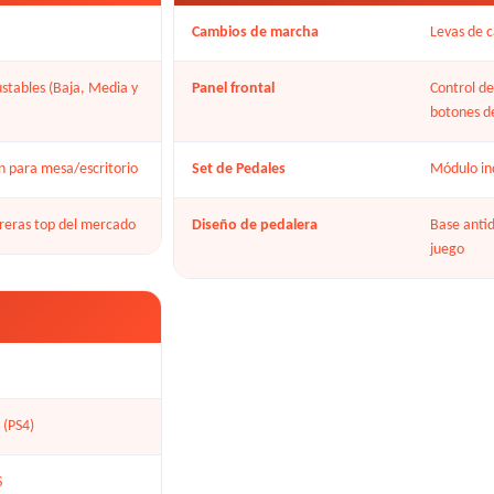
Cambios de marcha
Levas de c
justables (Baja, Media y
Panel frontal
Control de
botones d
n para mesa/escritorio
Set de Pedales
Módulo in
rreras top del mercado
Diseño de pedalera
Base antid
juego
 (PS4)
S