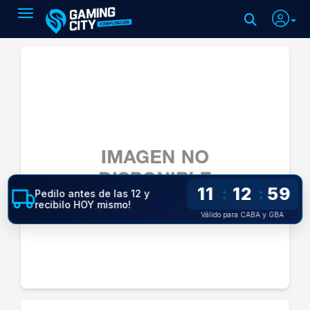
Toggle navigation
11
12
59
:
:
Pedilo antes de las 12 y
recibilo HOY mismo!
Válido para CABA y GBA