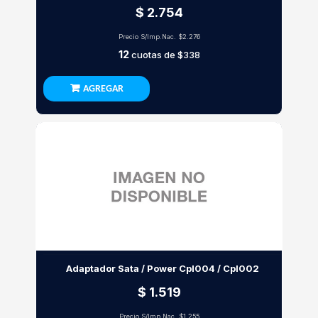
$ 2.754
Precio S/Imp.Nac.
$2.276
12
cuotas de
$338
AGREGAR
Adaptador Sata / Power Cpl004 / Cpl002
$ 1.519
Precio S/Imp.Nac.
$1.255