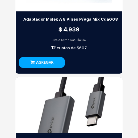
Adaptador Molex A 8 Pines P/Vga Mix Cda008
$ 4.939
Precio S/Imp.Nac.
$4.082
12
cuotas de
$607
AGREGAR