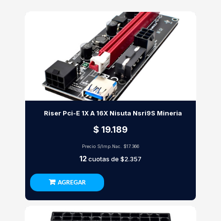
Riser Pci-E 1X A 16X Nisuta Nsri9S Mineria
$ 19.189
Precio S/Imp.Nac.
$17.366
12
cuotas de
$2.357
AGREGAR