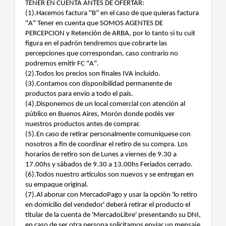
TENER EN CUENTA ANTES DE OFERTAR:
(1).Hacemos factura "B" en el caso de que quieras factura
"A" Tener en cuenta que SOMOS AGENTES DE
PERCEPCION y Retención de ARBA, por lo tanto si tu cuit
figura en el padrón tendremos que cobrarte las
percepciones que correspondan, caso contrario no
podremos emitir FC "A".
(2).Todos los precios son finales IVA incluido.
(3).Contamos con disponibilidad permanente de
productos para envio a todo el país.
(4).Disponemos de un local comercial con atención al
público en Buenos Aires, Morón donde podés ver
nuestros productos antes de comprar.
(5).En caso de retirar personalmente comuníquese con
nosotros a fin de coordinar el retiro de su compra. Los
horarios de retiro son de Lunes a viernes de 9.30 a
17.00hs y sábados de 9.30 a 13.00hs Feriados cerrado.
(6).Todos nuestro artículos son nuevos y se entregan en
su empaque original.
(7).Al abonar con MercadoPago y usar la opción 'lo retiro
en domicilio del vendedor' deberá retirar el producto el
titular de la cuenta de 'MercadoLibre' presentando su DNI,
en caso de ser otra persona solicitamos enviar un mensaje