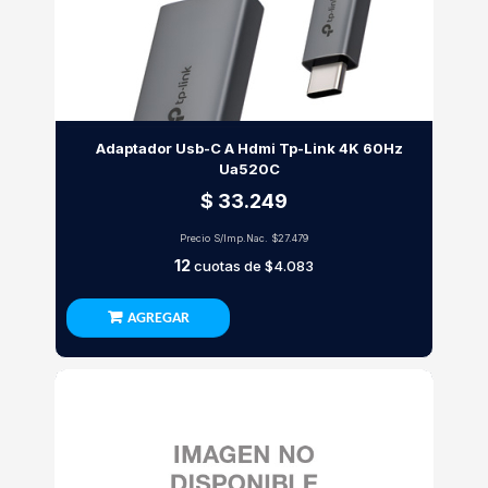
Adaptador Usb-C A Hdmi Tp-Link 4K 60Hz
Ua520C
$ 33.249
Precio S/Imp.Nac.
$27.479
12
cuotas de
$4.083
AGREGAR