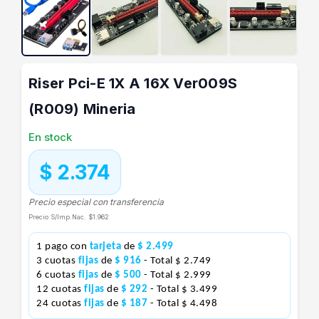
Riser Pci-E 1X A 16X Ver009S
(R009) Mineria
En stock
$ 2.374
Precio especial con transferencia
Precio S/Imp.Nac.
$1.962
1 pago con
tarjeta
de
$ 2.499
3 cuotas
fijas
de
$ 916
- Total $ 2.749
6 cuotas
fijas
de
$ 500
- Total $ 2.999
12 cuotas
fijas
de
$ 292
- Total $ 3.499
24 cuotas
fijas
de
$ 187
- Total $ 4.498