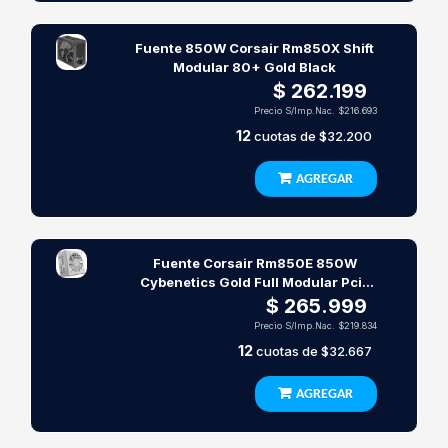
Fuente 850W Corsair Rm850X Shift
Modular 80+ Gold Black
$ 262.199
Precio S/Imp.Nac.
$216.693
12
cuotas de
$32.200
AGREGAR
Fuente Corsair Rm850E 850W
Cybenetics Gold Full Modular Pcie
5.0 White
$ 265.999
Precio S/Imp.Nac.
$219.834
12
cuotas de
$32.667
AGREGAR