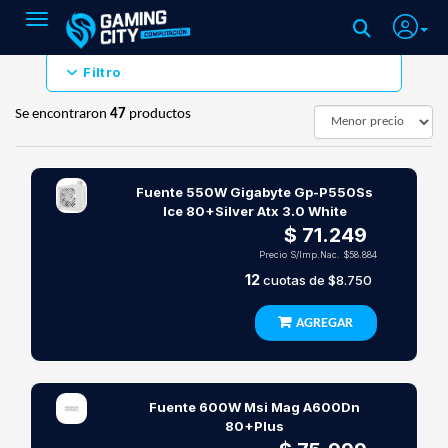
Toggle navigation
Filtro
Se encontraron
47
productos
Fuente 550W Gigabyte Gp-P550Ss
Ice 80+Silver Atx 3.0 White
$ 71.249
Precio S/Imp.Nac.
$58.884
12
cuotas de
$8.750
AGREGAR
Fuente 600W Msi Mag A600Dn
80+Plus