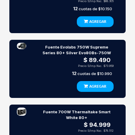
Precio S/Imp.Nac.
$68.305
12
cuotas de
$10.150
AGREGAR
Fuente Evolabs 750W Supreme
Series 80+ Silver Evo80Bs-750W
$ 89.490
Precio S/Imp.Nac.
$73.959
12
cuotas de
$10.990
AGREGAR
Fuente 700W Thermaltake Smart
White 80+
$ 94.999
Precio S/Imp.Nac.
$78.512