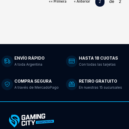
2
de 2
«« Primera
« Anterior
ENVÍO RÁPIDO
HASTA 18 CUOTAS
A toda Argentina
Con todas las tarjetas
COMPRA SEGURA
RETIRO GRATUITO
A través de MercadoPago
En nuestras 15 sucursales