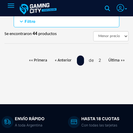
Toggle navigation
Filtro
Se encontraron
44
productos
de 2
«« Primera
« Anterior
Última »»
ENVÍO RÁPIDO
HASTA 18 CUOTAS
A toda Argentina
Con todas las tarjetas