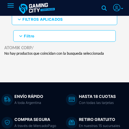
Toggle navigation
FILTROS APLICADOS
Filtro
ATOMIK CORP/
No hay productos que coincidan con la busqueda seleccionada
ENVÍO RÁPIDO
HASTA 18 CUOTAS
A toda Argentina
Con todas las tarjetas
COMPRA SEGURA
RETIRO GRATUITO
A través de MercadoPago
En nuestras 15 sucursales