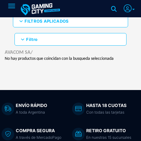
Toggle navigation
FILTROS APLICADOS
Filtro
AVACOM SA/
No hay productos que coincidan con la busqueda seleccionada
ENVÍO RÁPIDO
HASTA 18 CUOTAS
A toda Argentina
Con todas las tarjetas
COMPRA SEGURA
RETIRO GRATUITO
A través de MercadoPago
En nuestras 15 sucursales