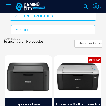
Toggle navigation
FILTROS APLICADOS
Filtro
BROTHER/
Se encontraron
6
productos
OFERTA!
Impresora Láser
Impresora Brother Laser Hl-