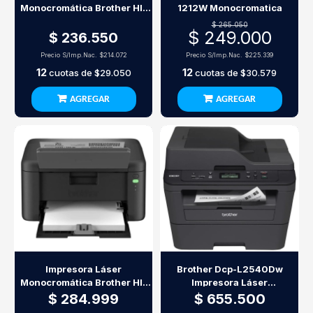
Monocromática Brother Hl-
1212W Monocromatica
L1222 21Ppm Usb
$ 265.050
$ 249.000
$ 236.550
Precio S/Imp.Nac.
$214.072
Precio S/Imp.Nac.
$225.339
12
12
cuotas de
$29.050
cuotas de
$30.579
AGREGAR
AGREGAR
Impresora Láser
Brother Dcp-L2540Dw
Monocromática Brother Hl-
Impresora Láser
L1232W Wi-Fi 20Ppm
Multifunción Monocromática
$ 284.999
$ 655.500