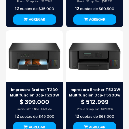
Precio S/Imp.Nac.
$257.918
Precio S/Imp.Nac.
$541.736
12
12
cuotas de
$35.000
cuotas de
$80.500
AGREGAR
AGREGAR
Impresora Brother T230
Impresora Brother T530W
Multifuncion Dcp-T230W
Multifuncion Dcp-T530Dw
$ 399.000
$ 512.999
Precio S/Imp.Nac.
$329.752
Precio S/Imp.Nac.
$423.966
12
12
cuotas de
$49.000
cuotas de
$63.000
AGREGAR
AGREGAR