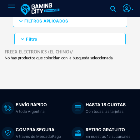
Toggle navigation
FILTROS APLICADOS
Filtro
FREEX ELECTRONICS (EL CHINO)/
No hay productos que coincidan con la busqueda seleccionada
ENVÍO RÁPIDO
HASTA 18 CUOTAS
A toda Argentina
Con todas las tarjetas
COMPRA SEGURA
RETIRO GRATUITO
A través de MercadoPago
En nuestras 15 sucursales