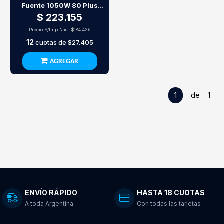
Fuente 1050W 80 Plus
Platinum
$ 223.155
Precio S/Imp.Nac.
$184.426
12
cuotas de
$27.405
AGREGAR
1
de 1
ENVÍO RÁPIDO
HASTA 18 CUOTAS
A toda Argentina
Con todas las tarjetas